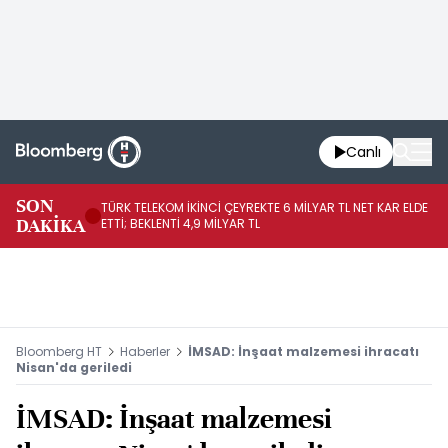
Canlı
SON
TÜRK TELEKOM İKİNCİ ÇEYREKTE 6 MİLYAR TL NET KAR ELDE
AB
DAKİKA
ETTİ; BEKLENTİ 4,9 MİLYAR TL
İR
Bloomberg HT
Haberler
İMSAD: İnşaat malzemesi ihracatı
Nisan'da geriledi
İMSAD: İnşaat malzemesi