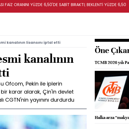
I FAİZ ORANINI YÜZDE 6,50'DE SABİT BIRAKTI; BEKLENTİ YÜZDE 6,50
smi kanalının lisansını iptal etti
Öne Çıka
resmi kanalının
TCMB 2026 yılı Par
tti
 Ofcom, Pekin ile iplerin
ir karar alarak, Çin'in devlet
alı CGTN'nin yayınını durdurdu
Halka arza “makya