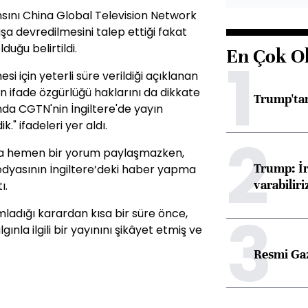
nsını China Global Television Network
a devredilmesini talep ettiği fakat
duğu belirtildi.
En Çok O
1
i için yeterli süre verildiği açıklanan
in ifade özgürlüğü haklarını da dikkate
Trump'tan
da CGTN'nin İngiltere'de yayın
k." ifadeleri yer aldı.
2
ında hemen bir yorum paylaşmazken,
Trump: İr
medyasının İngiltere’deki haber yapma
varabiliri
ı.
3
mladığı karardan kısa bir süre önce,
gınla ilgili bir yayınını şikâyet etmiş ve
Resmi Ga