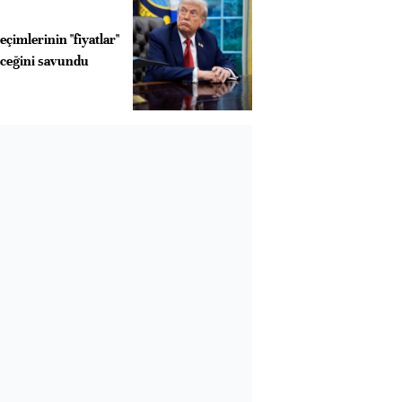
çimlerinin "fiyatlar"
eceğini savundu