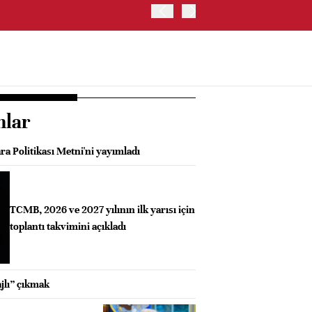
OYAK ÇİMENTO İKİNCİ ÇEY
nlar
a Politikası Metni'ni yayımladı
TCMB, 2026 ve 2027 yılının ilk yarısı için
toplantı takvimini açıkladı
jlı” çıkmak