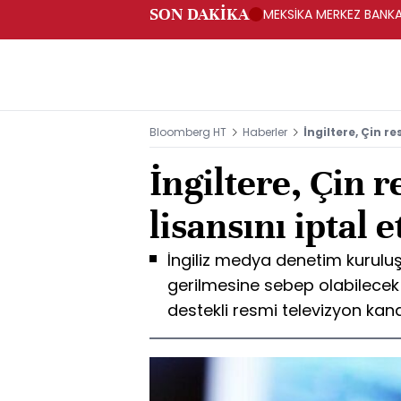
SON DAKİKA
MEKSİKA MERKEZ BANKAS
Bloomberg HT
Haberler
İngiltere, Çin re
İngiltere, Çin 
lisansını iptal e
İngiliz medya denetim kuruluşu
gerilmesine sebep olabilecek b
destekli resmi televizyon kan