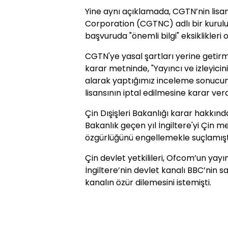
Yine aynı açıklamada, CGTN’nin lisa
Corporation (CGTNC) adlı bir kuruluş
başvuruda "önemli bilgi" eksiklikleri ol
CGTN'ye yasal şartları yerine getirmes
karar metninde, "Yayıncı ve izleyicin
alarak yaptığımız inceleme sonucun
lisansının iptal edilmesine karar verdi
Çin Dışişleri Bakanlığı karar hakk
Bakanlık geçen yıl İngiltere'yi Çin 
özgürlüğünü engellemekle suçlamışt
Çin devlet yetkilileri, Ofcom’un yayı
İngiltere’nin devlet kanalı BBC’nin sal
kanalın özür dilemesini istemişti.