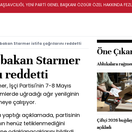
ŞSAVCILIĞI, YENİ PARTİ GENEL BAŞKANI ÖZGÜR ÖZEL HAKKINDA FEZ
İ
bakan Starmer istifa çağrılarını reddetti
Öne Çıka
aşbakan Starmer
Ablukalara rağmen
ı reddetti
r, İşçi Partisi'nin 7-8 Mayıs
imlerde uğradığı ağır yenilginin
meye çalışıyor.
 yaptığı açıklamada, partisinin
Çiftçi 2026 buğday 
ının henüz tetiklenmediğini
açıkladı
ne odaklanacaklarını bildirdi.