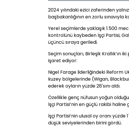
2024 yılındaki ezici zaferinden yalnız
başbakanlığının en zorlu sınavıyla ka
Yerel seçimlerde yaklaşık 1.500 mecl
kontrolünü kaybeden İşçi Partisi, Gall
üçüncü sıraya geriledi.
Seçim sonuçları, Birleşik Krallık’ın ik
işaret ediyor:
Nigel Farage liderliğindeki Reform UK, 
kuzey bölgelerinde (Wigan, Blackbu
ederek oyların yüzde 26'sını aldı.
Özellikle genç nüfusun yoğun olduğu 
İşçi Partisi’nin en güçlü rakibi haline g
İşçi Partisi’nin ulusal oy oranı yüzde
düşük seviyelerinden birini gördü.