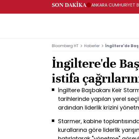
SON DAKİKA
ANKARA CUMHURİYET BA
BAKANLIĞINA GÖNDERD
Bloomberg HT
Haberler
İngiltere'de Baş
İngiltere'de B
istifa çağrıların
İngiltere Başbakanı Keir Starme
tarihlerinde yapılan yerel seç
ardından liderlik krizini yönet
Starmer, kabine toplantısında
kurallarına göre liderlik yarış
hatırlatarak "yönetme" görevi