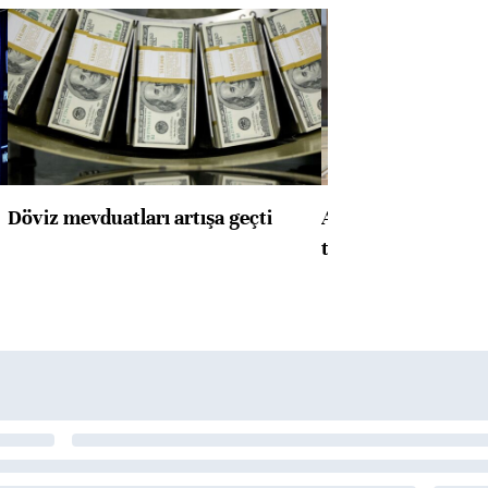
Döviz mevduatları artışa geçti
ABD'de konut başla
toparlandı