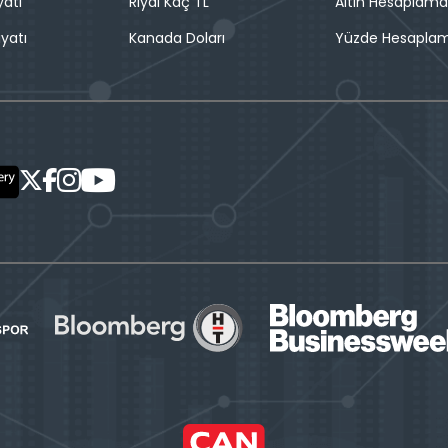
yatı
Riyal Kaç TL
Altın Hesaplama
iyatı
Kanada Doları
Yüzde Hesapla