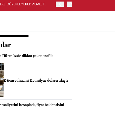
LEKE DÜZENLEYEREK ADALET
YENİ PARTİ GENEL BAŞKA
nlar
 Hürmüz'de dikkat çeken trafik
E-ticaret hacmi 115 milyar dolara ulaştı
maliyetini hesapladı, fiyat beklentisini