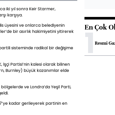
ca iki yıl sonra Keir Starmer,
rşı karşıya.
is üyesini ve onlarca belediyenin
En Çok O
1
er’de bir asırlık hakimiyetini yitirerek
Resmi Ga
i partili sisteminde radikal bir değişime
İşçi Partisi’nin kalesi olarak bilinen
rn, Burnley) büyük kazanımlar elde
bölgelerde ve Londra’da Yeşil Parti,
eldi.
 17’ye kadar gerileyerek partinin en