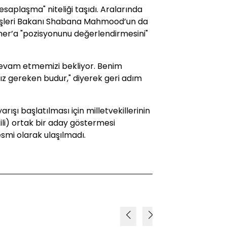
esaplaşma" niteliği taşıdı. Aralarında
İçişleri Bakanı Shabana Mahmood’un da
mer’a "pozisyonunu değerlendirmesini"
evam etmemizi bekliyor. Benim
 gereken budur," diyerek geri adım
yarışı başlatılması için milletvekillerinin
kili) ortak bir aday göstermesi
smi olarak ulaşılmadı.