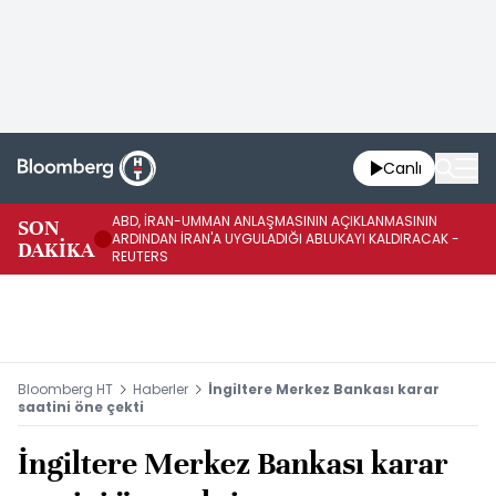
Canlı
ABD, İRAN-UMMAN ANLAŞMASININ AÇIKLANMASININ
AB
SON
ARDINDAN İRAN'A UYGULADIĞI ABLUKAYI KALDIRACAK -
GE
DAKİKA
REUTERS
UY
Bloomberg HT
Haberler
İngiltere Merkez Bankası karar
saatini öne çekti
İngiltere Merkez Bankası karar