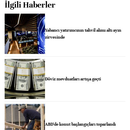
İlgili Haberler
Yabancı yatırımcının tahvil alımı altı ayın
zirvesinde
Döviz mevduatları artışa geçti
ABD'de konut başlangıçları toparlandı