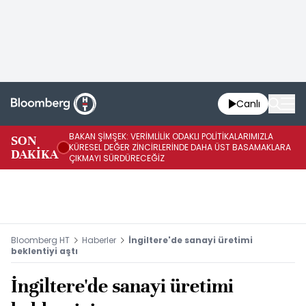
Canlı
BAKAN ŞİMŞEK: VERİMLİLİK ODAKLI POLİTİKALARIMIZLA
BA
SON
KÜRESEL DEĞER ZİNCİRLERİNDE DAHA ÜST BASAMAKLARA
VE
DAKİKA
ÇIKMAYI SÜRDÜRECEĞİZ
DÖ
Bloomberg HT
Haberler
İngiltere'de sanayi üretimi
beklentiyi aştı
İngiltere'de sanayi üretimi