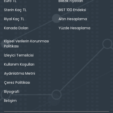
Euro TL
Bilezik Fiyatları
Sterin Kaç TL
BIST 100 Endeksi
Riyal Kaç TL
Altın Hesaplama
Kanada Doları
Yüzde Hesaplama
Kişisel Verilerin Korunması
Politikası
İzleyici Temsilcisi
Kullanım Koşulları
Aydınlatma Metni
Çerez Politikası
Biyografi
İletişim