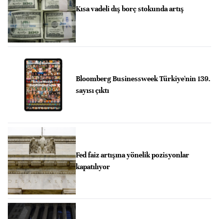
Kısa vadeli dış borç stokunda artış
Bloomberg Businessweek Türkiye'nin 139.
sayısı çıktı
Fed faiz artışına yönelik pozisyonlar
kapatılıyor