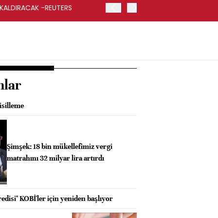
 KALDIRACAK -REUTERS
ABD DIŞİŞLERİ BAKANLIĞI
UYGULANACAK
nlar
isilleme
Şimşek: 18 bin mükellefimiz vergi
matrahını 32 milyar lira artırdı
disi" KOBİ'ler için yeniden başlıyor