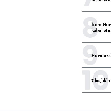
8
İran: Hür
kabul etm
9
Hürmüz'de
10
7 başlıkla