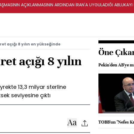
ŞMASININ AÇIKLANMASININ ARDINDAN İRAN'A UYGULADIĞI ABLUKAYI
aret açığı 8 yılın en yükseğinde
Öne Çıka
ret açığı 8 yılın
Pekin'den AB'ye m
eyrekte 13,3 milyar sterline
ksek seviyesine çıktı
TOBB'un "Nefes Kre