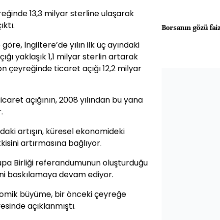
eyreğinde 13,3 milyar sterline ulaşarak
ıktı.
Borsanın gözü fai
 göre, İngiltere’de yılın ilk üç ayındaki
ğı yaklaşık 1,1 milyar sterlin artarak
son çeyreğinde ticaret açığı 12,2 milyar
 ticaret açığının, 2008 yılından bu yana
.
ındaki artışın, küresel ekonomideki
kisini artırmasına bağlıyor.
upa Birliği referandumunun oluşturduğu
rini baskılamaya devam ediyor.
onomik büyüme, bir önceki çeyreğe
yesinde açıklanmıştı.