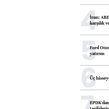
4
İran: ABD 
karşılık v
5
Ford Otos
yatırım
6
Üç hisseye
7
EPDK'dan 
tarifeleri