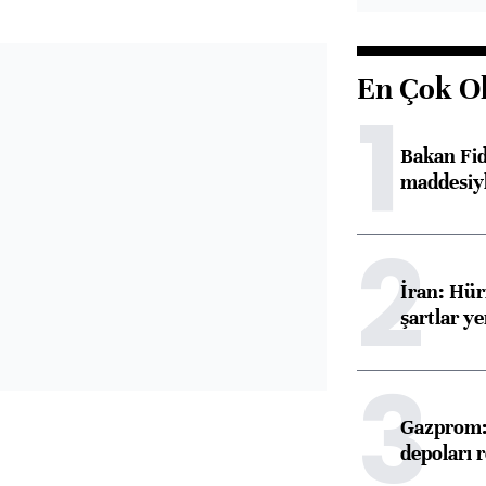
En Çok O
1
Bakan Fi
maddesiyl
2
İran: Hü
şartlar ye
3
Gazprom: 
depoları 