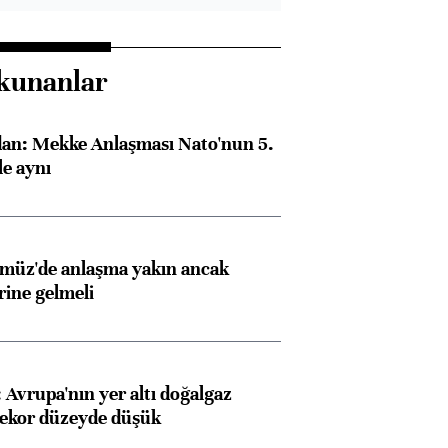
kunanlar
dan: Mekke Anlaşması Nato'nun 5.
e aynı
rmüz'de anlaşma yakın ancak
rine gelmeli
Avrupa'nın yer altı doğalgaz
rekor düzeyde düşük