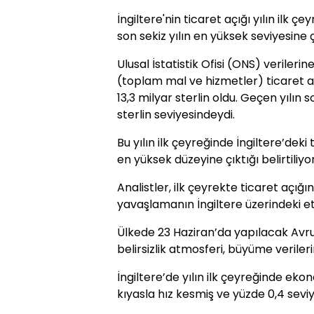
İngiltere'nin ticaret açığı yılın ilk ç
son sekiz yılın en yüksek seviyesine ç
Ulusal İstatistik Ofisi (ONS) verilerine
(toplam mal ve hizmetler) ticaret açı
13,3 milyar sterlin oldu. Geçen yılın 
sterlin seviyesindeydi.
Bu yılın ilk çeyreğinde İngiltere’deki
en yüksek düzeyine çıktığı belirtiliyor
Analistler, ilk çeyrekte ticaret açığ
yavaşlamanın İngiltere üzerindeki et
Ülkede 23 Haziran’da yapılacak Avr
belirsizlik atmosferi, büyüme verile
İngiltere’de yılın ilk çeyreğinde ek
kıyasla hız kesmiş ve yüzde 0,4 sevi