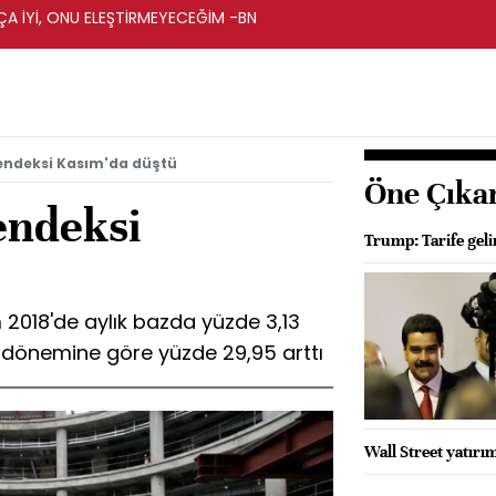
A İYİ, ONU ELEŞTİRMEYECEĞİM -BN
 endeksi Kasım'da düştü
Öne Çıka
endeksi
Trump: Tarife geli
 2018'de aylık bazda yüzde 3,13
nı dönemine göre yüzde 29,95 arttı
Wall Street yatırım