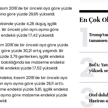
asım 2018'de bir önceki aya göre yüzde
ayına göre yüzde 29,95 yükseldi.
En Çok O
1
inde yüzde 4,28 düşüş, işçilik
Bir önceki yılın aynı ayına göre
Trump'tan
 endeksi yüzde 17,42 yükseldi.
tamamen o
ım 2018'de bir önceki aya göre yüzde
a göre yüzde 30,21 artış yaşandı. Bir
2
de 3,79 gerilerken, işçilik endeksi
zda bakıldığında ise malzeme endeksi
BofA: Yatı
ilik endeksi yüzde 17,52 yükseldi.
yüksek se
 endeksi, Kasım 2018'de bir önceki aya
3
ın aynı ayına göre yüzde 29,11 arttı.
e endeksi yüzde 5,81, işçilik endeksi
Otel dolu
ynı ayına göre malzeme endeksi yüzde
Haziran a
eldi.