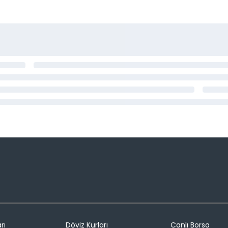
rı
Döviz Kurları
Canlı Borsa