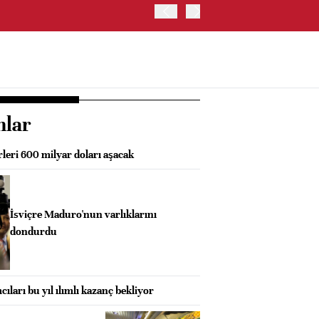
TRUMP: FAİZ ARTIRIMI 
nlar
rleri 600 milyar doları aşacak
İsviçre Maduro'nun varlıklarını
dondurdu
cıları bu yıl ılımlı kazanç bekliyor