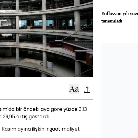
Enflasyon yılı yüz
tamamladı
sım'da bir önceki aya göre yüzde 3,13
 29,95 artış gösterdi.
n Kasım ayına ilişkin inşaat maliyet