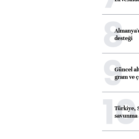
8
Almanya'd
desteği
9
Güncel al
gram ve ç
10
Türkiye, 
savunma 