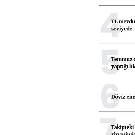
4
TL mevdua
seviyede
5
Temmuz'da
yaptığı hi
6
Döviz cins
7
Takipteki 
zirvesind