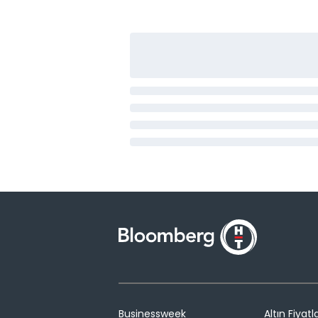
Businessweek
Altın Fiyatla