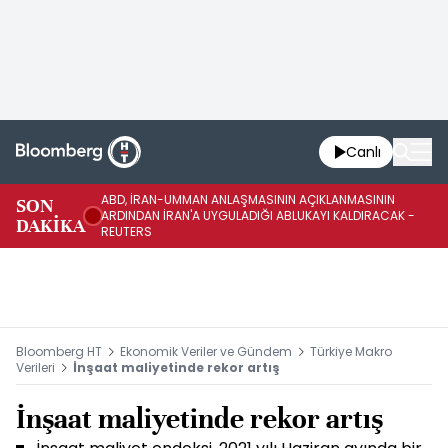
Canlı
ABD, İRAN-UMMAN ANLAŞMASININ AÇIKLANMASININ
AB
SON
ARDINDAN İRAN'A UYGULADIĞI ABLUKAYI KALDIRACAK -
GE
DAKİKA
REUTERS
UY
Bloomberg HT
Ekonomik Veriler ve Gündem
Türkiye Makro
Verileri
İnşaat maliyetinde rekor artış
İnşaat maliyetinde rekor artış