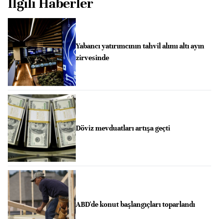
İlgili Haberler
Yabancı yatırımcının tahvil alımı altı ayın
zirvesinde
Döviz mevduatları artışa geçti
ABD'de konut başlangıçları toparlandı