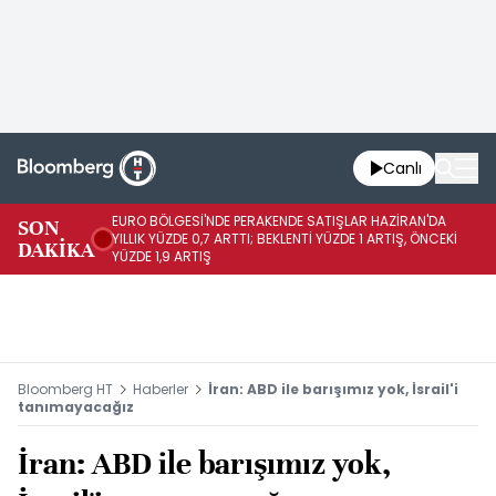
Canlı
EURO BÖLGESİ'NDE PERAKENDE SATIŞLAR HAZİRAN'DA
EU
SON
YILLIK YÜZDE 0,7 ARTTI; BEKLENTİ YÜZDE 1 ARTIŞ, ÖNCEKİ
AY
DAKİKA
YÜZDE 1,9 ARTIŞ
ÖN
Bloomberg HT
Haberler
İran: ABD ile barışımız yok, İsrail'i
tanımayacağız
İran: ABD ile barışımız yok,