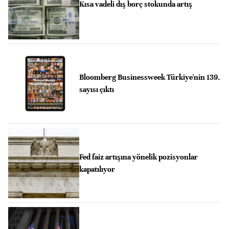
Kısa vadeli dış borç stokunda artış
Bloomberg Businessweek Türkiye'nin 139.
sayısı çıktı
Fed faiz artışına yönelik pozisyonlar
kapatılıyor