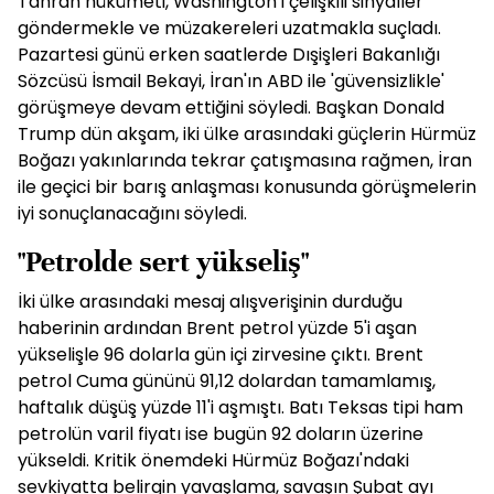
Tahran hükümeti, Washington'ı çelişkili sinyaller
göndermekle ve müzakereleri uzatmakla suçladı.
Pazartesi günü erken saatlerde Dışişleri Bakanlığı
Sözcüsü İsmail Bekayi, İran'ın ABD ile 'güvensizlikle'
görüşmeye devam ettiğini söyledi. Başkan Donald
Trump dün akşam, iki ülke arasındaki güçlerin Hürmüz
Boğazı yakınlarında tekrar çatışmasına rağmen, İran
ile geçici bir barış anlaşması konusunda görüşmelerin
iyi sonuçlanacağını söyledi.
"Petrolde sert yükseliş"
İki ülke arasındaki mesaj alışverişinin durduğu
haberinin ardından Brent petrol yüzde 5'i aşan
yükselişle 96 dolarla gün içi zirvesine çıktı. Brent
petrol Cuma gününü 91,12 dolardan tamamlamış,
haftalık düşüş yüzde 11'i aşmıştı. Batı Teksas tipi ham
petrolün varil fiyatı ise bugün 92 doların üzerine
yükseldi. Kritik önemdeki Hürmüz Boğazı'ndaki
sevkiyatta belirgin yavaşlama, savaşın Şubat ayı