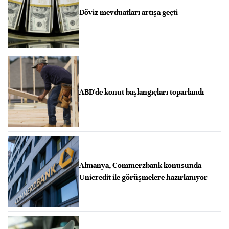
Döviz mevduatları artışa geçti
ABD'de konut başlangıçları toparlandı
Almanya, Commerzbank konusunda
Unicredit ile görüşmelere hazırlanıyor