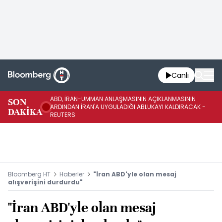
Canlı
ABD, İRAN-UMMAN ANLAŞMASININ AÇIKLANMASININ
AB
SON
ARDINDAN İRAN'A UYGULADIĞI ABLUKAYI KALDIRACAK -
GE
DAKİKA
REUTERS
UY
Bloomberg HT
Haberler
"İran ABD'yle olan mesaj
alışverişini durdurdu"
"İran ABD'yle olan mesaj