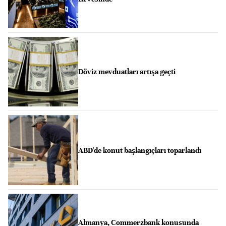
Döviz mevduatları artışa geçti
ABD'de konut başlangıçları toparlandı
Almanya, Commerzbank konusunda