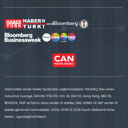
Sitemizdeki veriler Foreks tarafından sağlanmaktadır. NASDAQ, Dow Jones
Industrial Average, SHCOM, FTSE 100, CAC 40, DAX 30, Hang Seng, IBEX 35,
BOVESPA, VİOP ve Tahvil-bono verileri 15 dakika; CME, NYMEX VE S&P verileri 10
dakika gecikmeli verilmektedir. YASAL UYARI © 2026 Kayıtlı Elektronik Posta
Adresi : cgorsel@hs03.kep.tr