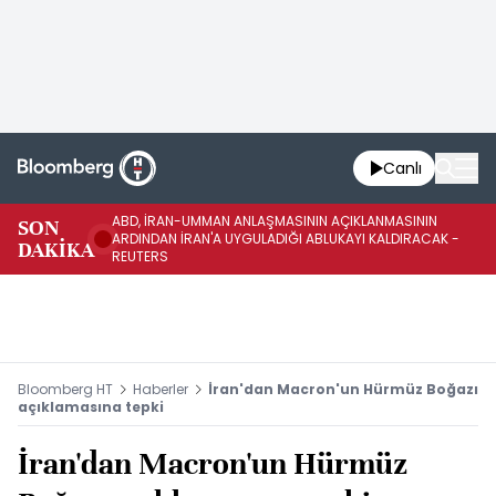
Canlı
ABD, İRAN-UMMAN ANLAŞMASININ AÇIKLANMASININ
AB
SON
ARDINDAN İRAN'A UYGULADIĞI ABLUKAYI KALDIRACAK -
GE
DAKİKA
REUTERS
UY
Bloomberg HT
Haberler
İran'dan Macron'un Hürmüz Boğazı
açıklamasına tepki
İran'dan Macron'un Hürmüz