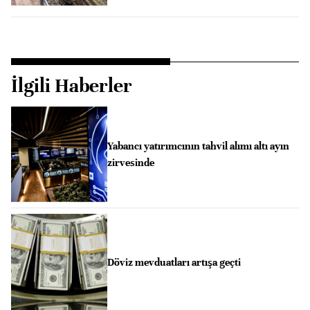
İlgili Haberler
Yabancı yatırımcının tahvil alımı altı ayın
zirvesinde
Döviz mevduatları artışa geçti