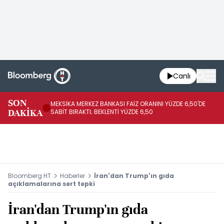
Canlı
SON
MEKSİKA MERKEZ BANKASI FAİZ ORANINI YÜZDE 6,50'DE
OY
DAKİKA
SABİT BIRAKTI; BEKLENTİ YÜZDE 6,50
AÇ
Bloomberg HT
Haberler
İran'dan Trump'ın gıda
açıklamalarına sert tepki
İran'dan Trump'ın gıda