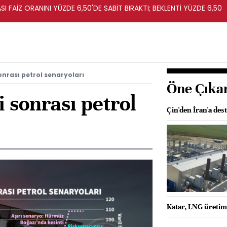
I FAİZ ORANINI YÜZDE 6,50'DE SABİT BIRAKTI; BEKLENTİ YÜZDE 6,50
onrası petrol senaryoları
Öne Çıka
i sonrası petrol
Çin'den İran'a des
Katar, LNG üreti