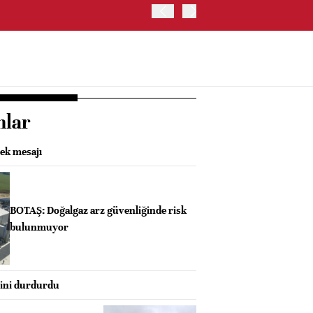
OYAK ÇİMENTO İKİNCİ ÇEY
nlar
tek mesajı
BOTAŞ: Doğalgaz arz güvenliğinde risk
bulunmuyor
mini durdurdu