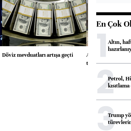
En Çok O
1
Altın, ha
hazırlanı
Döviz mevduatları artışa geçti
ABD'de konut başla
toparlandı
2
Petrol, H
kısıtlama
3
Trump yön
türevleri