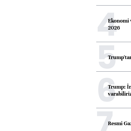
4
Ekonomi v
2026
5
Trump'tan
6
Trump: İr
varabiliri
7
Resmi Ga