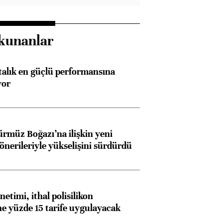
Almanya, Commerzbank
Ba
konusunda Unicredit ile
me
kunanlar
görüşmelere hazırlanıyor
ftalık en güçlü performansına
yor
ngıçları
ürmüz Boğazı’na ilişkin yeni
 önerileriyle yükselişini sürdürdü
etimi, ithal polisilikon
ne yüzde 15 tarife uygulayacak