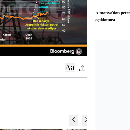
Almanya'dan petrol
açıklaması