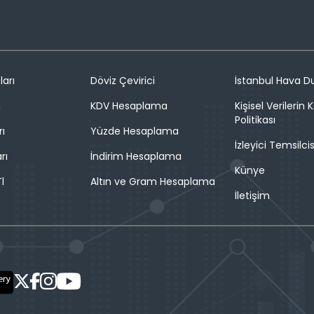
ları
Döviz Çevirici
İstanbul Hava 
n
KDV Hesaplama
Kişisel Verilerin
Politikası
rı
Yüzde Hesaplama
İzleyici Temsilcis
rı
İndirim Hesaplama
Künye
l
Altın ve Gram Hesaplama
İletişim