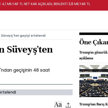
 4,1 MİLYAR TL NET KAR AÇIKLADI, BEKLENTİ 3,8 MİLYAR TL
 Süveyş'ten geçişi ertelendi
Öne Çıka
n Süveyş'ten
Trump'ın gümrük v
açıklama
ı'ndan geçişinin 48 saat
Trump'tan Barış Ku