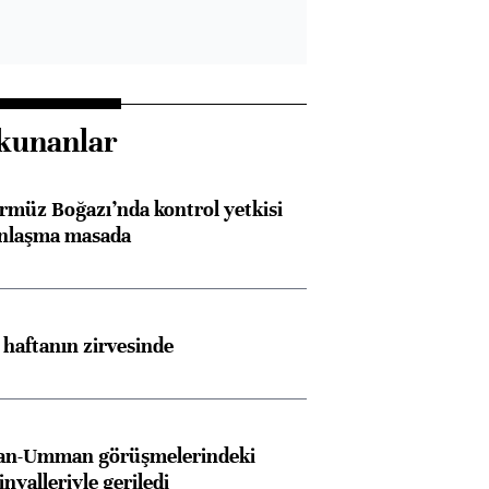
kunanlar
rmüz Boğazı’nda kontrol yetkisi
anlaşma masada
i haftanın zirvesinde
İran-Umman görüşmelerindeki
inyalleriyle geriledi