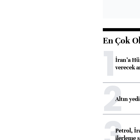
En Çok O
1
İran’a Hü
verecek 
2
Altın yed
3
Petrol, 
ilerleme s