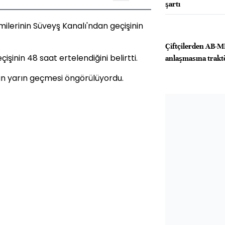
şartı
emilerinin Süveyş Kanalı'ndan geçişinin
Çiftçilerden AB-
eçişinin 48 saat ertelendiğini belirtti.
anlaşmasına trakt
an yarın geçmesi öngörülüyordu.