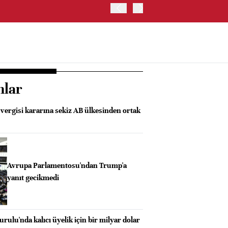
İRAN: HÜRMÜZ'DE GEÇİC
nlar
ergisi kararına sekiz AB ülkesinden ortak
Avrupa Parlamentosu'ndan Trump'a
yanıt gecikmedi
rulu'nda kalıcı üyelik için bir milyar dolar