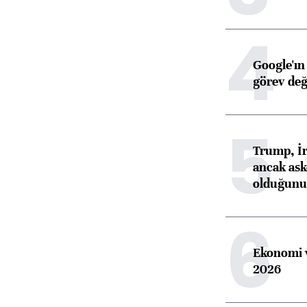
4
Google'ın
görev değ
5
Trump, İr
ancak aske
olduğunu 
6
Ekonomi v
2026