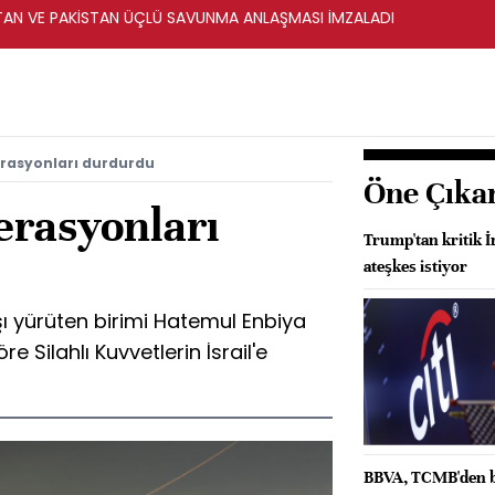
STAN VE PAKİSTAN ÜÇLÜ SAVUNMA ANLAŞMASI İMZALADI
perasyonları durdurdu
Öne Çıka
perasyonları
Trump'tan kritik İr
ateşkes istiyor
aşı yürüten birimi Hatemul Enbiya
 Silahlı Kuvvetlerin İsrail'e
BBVA, TCMB'den bu 