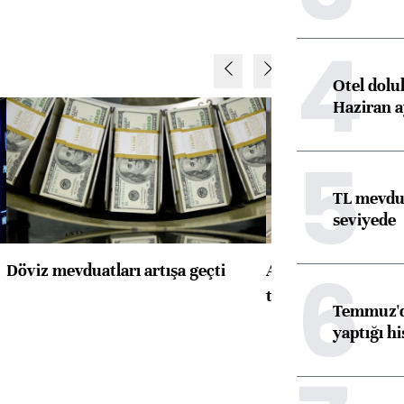
4
Otel dolu
Haziran a
5
TL mevdua
seviyede
6
Döviz mevduatları artışa geçti
ABD'de konut başla
toparlandı
Temmuz'da
yaptığı hi