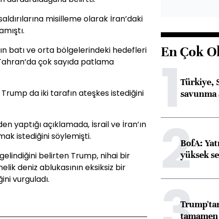
saldırılarına misilleme olarak İran’daki
amıştı.
En Çok O
’ın batı ve orta bölgelerindeki hedefleri
1
 Tahran’da çok sayıda patlama
Türkiye, 
rump da iki tarafın ateşkes istediğini
savunma 
2
n yaptığı açıklamada, İsrail ve İran’ın
k istediğini söylemişti.
BofA: Yatı
yüksek se
lindiğini belirten Trump, nihai bir
lik deniz ablukasının eksiksiz bir
3
ni vurguladı.
Trump'tan
tamamen o