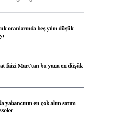
luk oranlarında beş yılın düşük
yı
Almanya, Commerzbank
Ba
konusunda Unicredit ile
me
görüşmelere hazırlanıyor
t faizi Mart'tan bu yana en düşük
ngıçları
 yabancının en çok alım satım
sseler