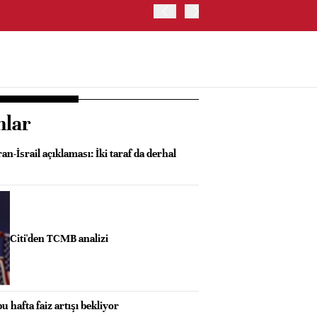
TRUMP: WARSH OLDUKÇA 
nlar
an-İsrail açıklaması: İki taraf da derhal
Citi'den TCMB analizi
hafta faiz artışı bekliyor