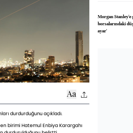
Morgan Stanley'e
borsalarındaki düş
ayar'
onları durdurduğunu açıkladı.
rüten birimi Hatemul Enbiya Karargahı
n durdurulduğunu belirtti.