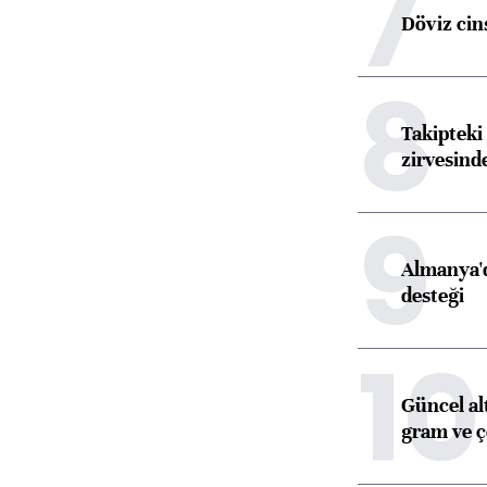
7
Döviz cins
8
Takipteki 
zirvesind
9
Almanya'd
desteği
10
Güncel al
gram ve ç