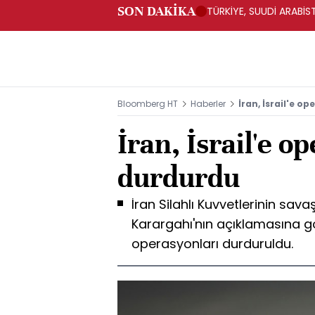
SON DAKİKA
TÜRKİYE, SUUDİ ARABİ
Bloomberg HT
Haberler
İran, İsrail'e o
İran, İsrail'e o
durdurdu
İran Silahlı Kuvvetlerinin sav
Karargahı'nın açıklamasına göre
operasyonları durduruldu.