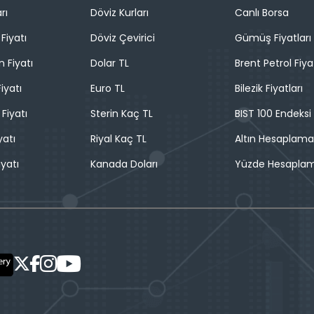
rı
Döviz Kurları
Canlı Borsa
Fiyatı
Döviz Çevirici
Gümüş Fiyatları
n Fiyatı
Dolar TL
Brent Petrol Fiya
iyatı
Euro TL
Bilezik Fiyatları
 Fiyatı
Sterin Kaç TL
BIST 100 Endeksi
yatı
Riyal Kaç TL
Altın Hesaplama
iyatı
Kanada Doları
Yüzde Hesapla