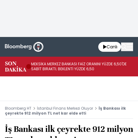
Canlı
SON
MEKSİKA MERKEZ BANKASI FAİZ ORANINI YÜZDE 6,50'DE
OY
DAKİKA
SABİT BIRAKTI; BEKLENTİ YÜZDE 6,50
AÇ
Bloomberg HT
İstanbul Finans Merkezi Oluyor
İş Bankası ilk
çeyrekte 912 milyon TL net kar elde etti
İş Bankası ilk çeyrekte 912 milyon