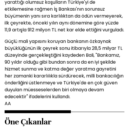
yarattığı olumsuz koşulların Türkiye'yi de
etkilemesine rağmen İş Bankası'nın sorunsuz
büyümenin yanı sıra karlılıktan da ödün vermeyerek,
ilk çeyrekte, önceki yılın aynı dönemine göre yüzde
11,9 artışla 912 milyon TL net kar elde ettiğini vurguladı.
Güçlü mali yapısını koruyan bankanın özkaynak
büyüklüğünün ilk çeyrek sonu itibarıyla 28,5 milyar TL
düzeyinde gerçekleştiğini kaydeden Bali, "Bankamız,
90 yıldır olduğu gibi bundan sonra da en iyi şekilde
hizmet sunma ve katma değer yaratma gayretini
her zamanki kararlılıkla sürdürecek, milli bankacılığın
önderliğini üstlenmeye ve Türkiye'de en çok güven
duyulan müesseselerden biri olmaya devam
edecektir" ifadelerini kullandı.
AA
Öne Çıkanlar