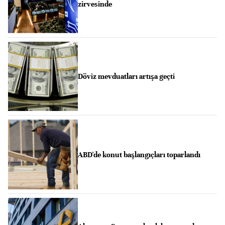
zirvesinde
Döviz mevduatları artışa geçti
ABD'de konut başlangıçları toparlandı