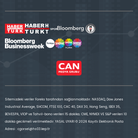
Sitemizdeki veriler Foreks tarafından sağlanmaktadır. NASDAQ, Dow Jones
Industrial Average, SHCOM, FTSE 100, CAC 40, DAX 30, Hang Seng, IBEX 35,
BOVESPA, VİOP ve Tahvil-bono verileri 15 dakika; CME, NYMEX VE S&P verileri 10
dakika gecikmeli verilmektedir. YASAL UYARI © 2026 Kayıtlı Elektronik Posta
Adresi : cgorsel@hs03.kep.tr