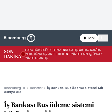
Canlı
EURO BÖLGESİ'NDE PERAKENDE SATIŞLAR HAZİRAN'DA
EU
SON
YILLIK YÜZDE 0,7 ARTTI; BEKLENTİ YÜZDE 1 ARTIŞ, ÖNCEKİ
AY
DAKİKA
YÜZDE 1,9 ARTIŞ
ÖN
Bloomberg HT
Haberler
İş Bankası Rus ödeme sistemi Mir'i
askıya aldı
İş Bankası Rus ödeme sistemi