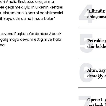
4
eri Analiz Enstitüsü araştırma
ele geçirmek IŞİD’in ülkenin kentsel
"Hürmüz B
su sistemlerini kontrol edebilmesini
anlaşması 
itikaya etki etme fırsatı bulur”
5
Komisyonu Başkan Yardımcısı Abdul-
e çalışmaya devam ettiğini ve hala
Petrolde 
edi.
dair bekle
6
Altın, za
desteğiyl
7
OpenAI, y
testlerde 