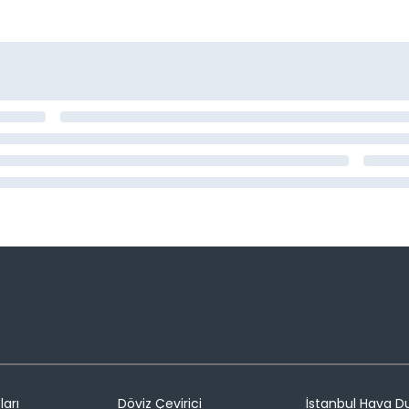
ları
Döviz Çevirici
İstanbul Hava 