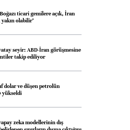
oğazı ticari gemilere açık, İran
yakın olabilir"
yatay seyir: ABD-İran görüşmesine
ntiler takip ediliyor
yıf dolar ve düşen petrolün
e yükseldi
apay zeka modellerinin dış
belirlenen sınırların dışına çıktığını