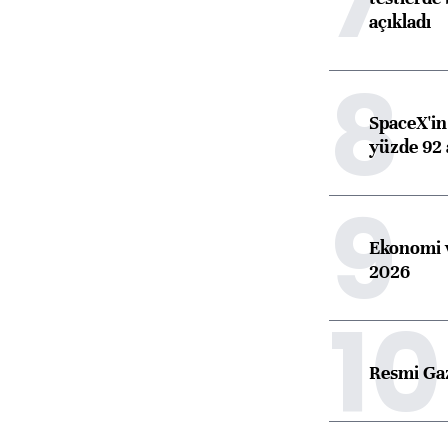
açıkladı
8
SpaceX'in 
yüzde 92 
9
Ekonomi v
2026
10
Resmi Ga