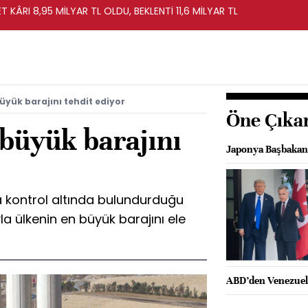
T KÂRI 8,95 MİLYAR TL OLDU, BEKLENTİ 11,6 MİLYAR TL
 büyük barajını tehdit ediyor
Öne Çıka
n büyük barajını
Japonya Başbakanı
ta kontrol altında bulundurduğu
a ülkenin en büyük barajını ele
ABD’den Venezuela 