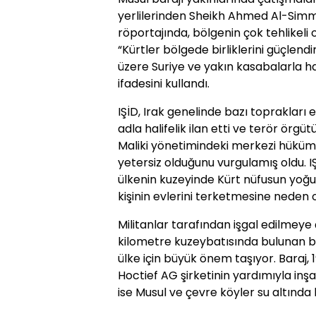
yerlilerinden Sheikh Ahmed Al-Simmar
röportajında, bölgenin çok tehlikeli 
“Kürtler bölgede birliklerini güçlend
üzere Suriye ve yakın kasabalarla 
ifadesini kullandı.
IŞİD, Irak genelinde bazı toprakları 
adla halifelik ilan etti ve terör örg
Maliki yönetimindeki merkezi hüküm
yetersiz olduğunu vurgulamış oldu. IŞ
ülkenin kuzeyinde Kürt nüfusun yoğu
kişinin evlerini terketmesine neden o
Militanlar tarafından işgal edilmeye 
kilometre kuzeybatısında bulunan ba
ülke için büyük önem taşıyor. Baraj,
Hoctief AG şirketinin yardımıyla inşa
ise Musul ve çevre köyler su altında k