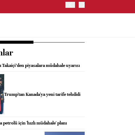
HİNDİSTAN MERKEZ BANKA
nlar
 Takaiçi’den piyasalara müdahale uyarısı
Trump'tan Kanada'ya yeni tarife tehdidi
petrolü için 'hızlı müdahale' planı