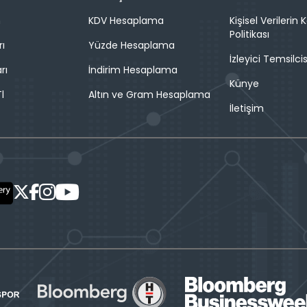
n
KDV Hesaplama
Kişisel Verilerin
Politikası
rı
Yüzde Hesaplama
İzleyici Temsilcis
rı
İndirim Hesaplama
Künye
l
Altın ve Gram Hesaplama
İletişim