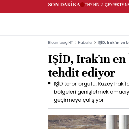
SON DAKİKA
THY'NİN 2. ÇEYREKTE NE
Bloomberg HT
Haberler
IŞİD, Irak’ın en
IŞİD, Irak'ın e
tehdit ediyor
IŞİD terör örgütü, Kuzey Irak'
bölgeleri genişletmek amacıyl
geçirmeye çalışıyor