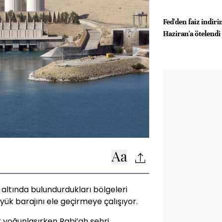
Fed'den faiz indiri
Haziran'a ötelendi
l altında bulundurdukları bölgeleri
ük barajını ele geçirmeye çalışıyor.
r yoğunlaşırken Rabi’ah şehri