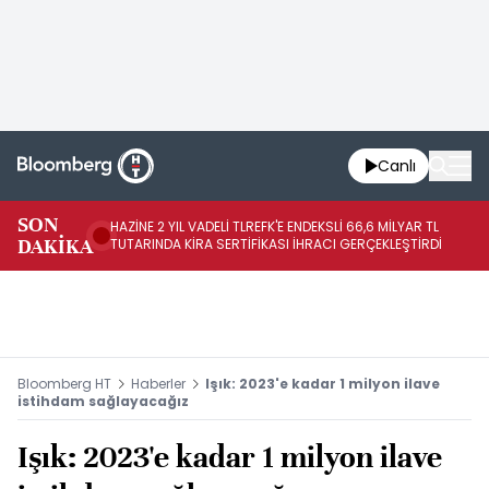
Canlı
SON
HAZİNE 2 YIL VADELİ TLREFK'E ENDEKSLİ 66,6 MİLYAR TL
ME
DAKİKA
TUTARINDA KİRA SERTİFİKASI İHRACI GERÇEKLEŞTİRDİ
Zİ
Bloomberg HT
Haberler
Işık: 2023'e kadar 1 milyon ilave
istihdam sağlayacağız
Işık: 2023'e kadar 1 milyon ilave