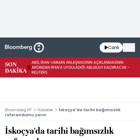
Canlı
ABD, İRAN-UMMAN ANLAŞMASININ AÇIKLANMASININ
AB
SON
ARDINDAN İRAN'A UYGULADIĞI ABLUKAYI KALDIRACAK -
GE
DAKİKA
REUTERS
UY
Bloomberg HT
Haberler
İskoçya'da tarihi bağımsızlık
referandumu yarın
İskoçya'da tarihi bağımsızlık