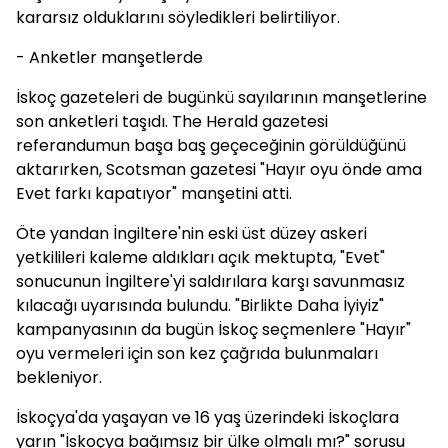
kararsız olduklarını söyledikleri belirtiliyor.
- Anketler manşetlerde
İskoç gazeteleri de bugünkü sayılarının manşetlerine
son anketleri taşıdı. The Herald gazetesi
referandumun başa baş geçeceğinin görüldüğünü
aktarırken, Scotsman gazetesi "Hayır oyu önde ama
Evet farkı kapatıyor" manşetini atti.
Öte yandan İngiltere'nin eski üst düzey askeri
yetkilileri kaleme aldıkları açık mektupta, "Evet"
sonucunun İngiltere'yi saldırılara karşı savunmasız
kılacağı uyarısında bulundu. "Birlikte Daha İyiyiz"
kampanyasının da bugün İskoç seçmenlere "Hayır"
oyu vermeleri için son kez çağrıda bulunmaları
bekleniyor.
İskoçya'da yaşayan ve 16 yaş üzerindeki İskoçlara
yarın "İskoçya bağımsız bir ülke olmalı mı?" sorusu