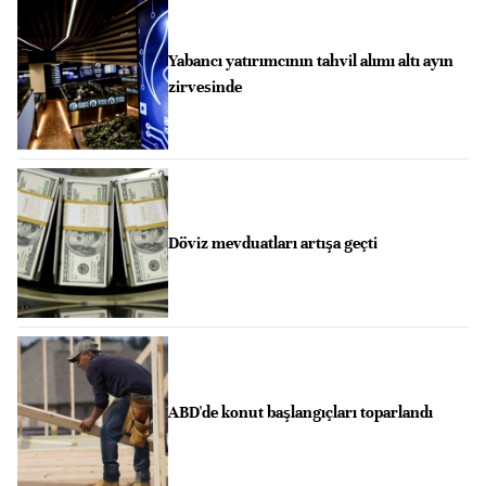
Yabancı yatırımcının tahvil alımı altı ayın
zirvesinde
Döviz mevduatları artışa geçti
ABD'de konut başlangıçları toparlandı