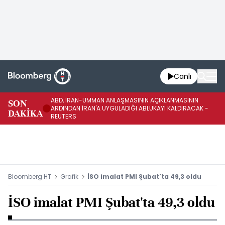
Canlı
ABD, İRAN-UMMAN ANLAŞMASININ AÇIKLANMASININ
AB
SON
ARDINDAN İRAN'A UYGULADIĞI ABLUKAYI KALDIRACAK -
GE
DAKİKA
REUTERS
UY
Bloomberg HT
Grafik
İSO imalat PMI Şubat'ta 49,3 oldu
İSO imalat PMI Şubat'ta 49,3 oldu