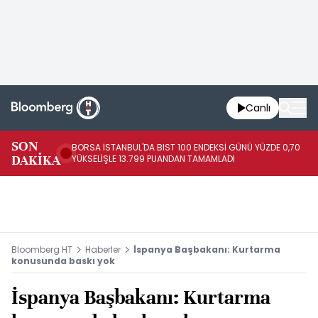
Canlı
SON
BORSA İSTANBUL'DA BIST 100 ENDEKSİ GÜNÜ YÜZDE 0,70
AB
DAKİKA
YÜKSELİŞLE 13.799 PUANDAN TAMAMLADI
AR
Bloomberg HT
Haberler
İspanya Başbakanı: Kurtarma
konusunda baskı yok
İspanya Başbakanı: Kurtarma