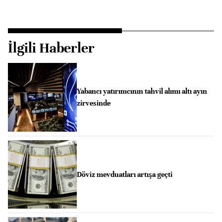
İlgili Haberler
Yabancı yatırımcının tahvil alımı altı ayın
zirvesinde
Döviz mevduatları artışa geçti