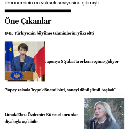
dmöneminin en yüksek seviyesine çıkmıştı.
Öne Çıkanlar
IMF, Türkiye'nin büyüme tahminlerini yükseltti
Japonya 8 Şubat'ta erken seçime gidiyor
"Yapay zekada 'hype' dönemi bitti, sanayi dönüşümü başladı"
Limak/Ebru Özdemir: Küresel sorunlar
diyalogla aşılabilir