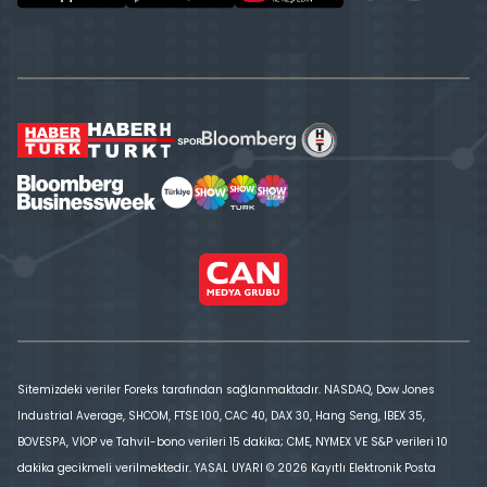
Sitemizdeki veriler Foreks tarafından sağlanmaktadır. NASDAQ, Dow Jones
Industrial Average, SHCOM, FTSE 100, CAC 40, DAX 30, Hang Seng, IBEX 35,
BOVESPA, VİOP ve Tahvil-bono verileri 15 dakika; CME, NYMEX VE S&P verileri 10
dakika gecikmeli verilmektedir. YASAL UYARI © 2026 Kayıtlı Elektronik Posta