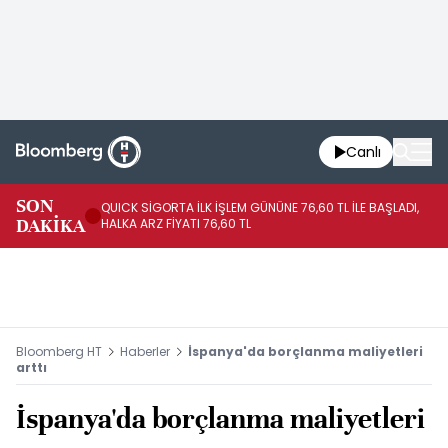
Canlı
SON
QUICK SİGORTA İLK İŞLEM GÜNÜNE 76,60 TL İLE BAŞLADI,
BI
DAKİKA
HALKA ARZ FİYATI 76,60 TL
PU
Bloomberg HT
Haberler
İspanya'da borçlanma maliyetleri
arttı
İspanya'da borçlanma maliyetleri