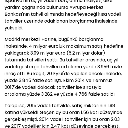
İspanya'nın üç yıl vadeli borçlanma maliyeti, ülke
yardım çağrısında bulunursa Avrupa Merkez
Bankası'nın tahvil alımında hedefleyeceği kısa vadeli
tahviller üzerinde odaklanan borçlanma ihalesinde
yükseldi.
Madrid merkezli Hazine, bugünkü borçlanma
ihalesinde, 4 milyar euroluk maksimum satış hedefine
yaklaşarak 3.99 milyar euro (5.2 milyar dolar)
tutarında tahvilleri sattı. Bu tahviller arasında, üç yıl
vadeli gösterge tahvilleri ortalama yüzde 3.956 faizle
ihraç etti. Bu kağıt, 20 Eylül'de yapılan önceki ihalede,
yüzde 3.845 faizle satılıştı. Ekim 2014 ve Temmuz
2017'de vadesi dolacak tahviller ise sırasıyla
ortalama yüzde 3.282 ve yüzde 4.766 faizle satıldı.
Talep ise, 2015 vadeli tahvilde, satış miktarının 1.98
katına yükseldi. Geçen ay bu oran 1.56 katı düzeyinde
gerçekleşmişti. 2014 vadeli tahviller için bu oran 2.03
ve 2017 vadeliler için 2.47 katı düzeyinde gerçekleşti.