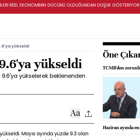
ERİLERİ REEL EKONOMİNİN GÜCÜNÜ OLDUĞUNDAN DÜŞÜK GÖSTERİYOR
9.6'ya yükseldi
Öne Çıka
 9.6'ya yükseldi
TCMB'den zorunlu
 % 9.6'ya yükselerek beklenenden
Haziran ayında en 
a yükseldi. Mayıs ayında yüzde 9.3 olan