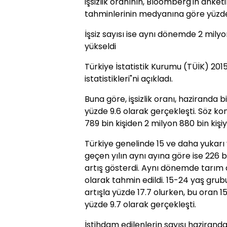
işsizlik oranının, Bloomberg'in anket
tahminlerinin medyanına göre yüzde
İşsiz sayısı ise aynı dönemde 2 milyo
yükseldi
Türkiye İstatistik Kurumu (TÜİK) 2015 
istatistikleri"ni açıkladı.
Buna göre, işsizlik oranı, haziranda 
yüzde 9.6 olarak gerçekleşti. Söz ko
789 bin kişiden 2 milyon 880 bin kişiye
Türkiye genelinde 15 ve daha yukarı y
geçen yılın aynı ayına göre ise 226 bin
artış gösterdi. Aynı dönemde tarım dış
olarak tahmin edildi. 15-24 yaş grubu
artışla yüzde 17.7 olurken, bu oran 
yüzde 9.7 olarak gerçekleşti.
İstihdam edilenlerin sayısı haziranda