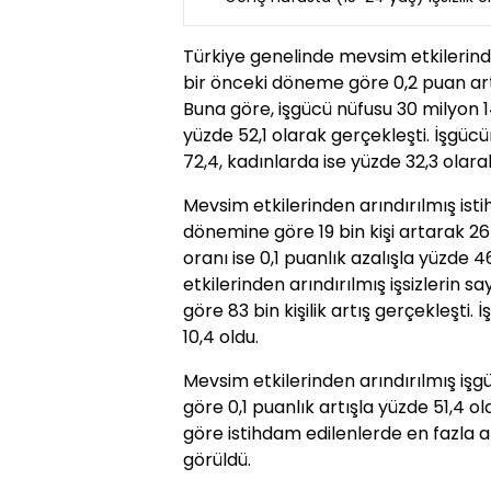
Türkiye genelinde mevsim etkilerinden
bir önceki döneme göre 0,2 puan artı
Buna göre, işgücü nüfusu 30 milyon 14
yüzde 52,1 olarak gerçekleşti. İşgü
72,4, kadınlarda ise yüzde 32,3 olarak
Mevsim etkilerinden arındırılmış ist
dönemine göre 19 bin kişi artarak 26 
oranı ise 0,1 puanlık azalışla yüzde
etkilerinden arındırılmış işsizlerin
göre 83 bin kişilik artış gerçekleşti. İ
10,4 oldu.
Mevsim etkilerinden arındırılmış işg
göre 0,1 puanlık artışla yüzde 51,4 o
göre istihdam edilenlerde en fazla a
görüldü.