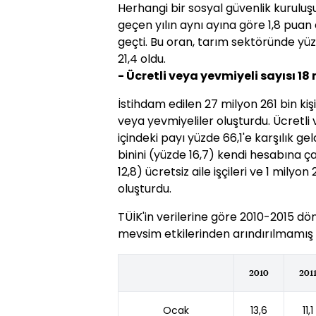
Herhangi bir sosyal güvenlik kuruluş
geçen yılın aynı ayına göre 1,8 puan
geçti. Bu oran, tarım sektöründe yüz
21,4 oldu.
- Ücretli veya yevmiyeli sayısı 18 
İstihdam edilen 27 milyon 261 bin kişi
veya yevmiyeliler oluşturdu. Ücretli
içindeki payı yüzde 66,1'e karşılık ge
binini (yüzde 16,7) kendi hesabına ça
12,8) ücretsiz aile işçileri ve 1 milyon
oluşturdu.
TÜİK'in verilerine göre 2010-2015 dön
mevsim etkilerinden arındırılmamış iş
2010
201
Ocak
13,6
11,1