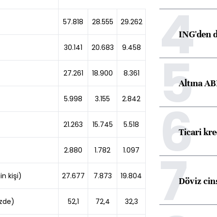
4
57.818
28.555
29.262
ING'den d
30.141
20.683
9.458
5
27.261
18.900
8.361
Altına AB
5.998
3.155
2.842
6
21.263
15.745
5.518
Ticari kr
7
2.880
1.782
1.097
n kişi)
27.677
7.873
19.804
Döviz cins
üzde)
52,1
72,4
32,3