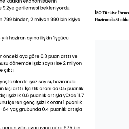
ine katılan ekonomistlerin
 9.2ye gerilemesi bekleniyordu.
İSO Türkiye İhraca
n 789 binden, 2 milyon 880 bin kişiye
Haziran'da 51 oldu
yılı haziran ayına ilişkin "işgücü
bir önceki aya göre 0.3 puan arttı ve
nusu dönemde işsiz sayısı ise 2 milyon
 çıktı.
aştakilerde işsiz sayısı, haziranda
 kişi arttı. İşsizlik oranı da 0.5 puanlık
ı işsizlik 0.6 puanlık artışla yüzde 11.7
nu içeren genç işsizlik oranı 1 puanlık
15-64 yaş grubunda 0.4 puanlık artışla
, geçen yılın aynı ayına göre 675 bin