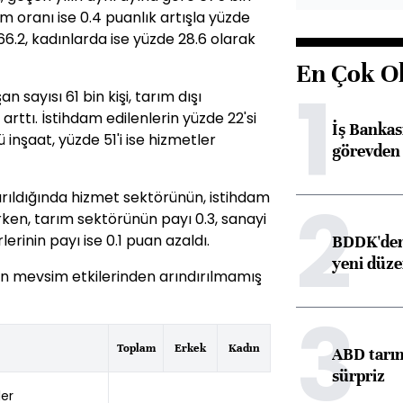
am oranı ise 0.4 puanlık artışla yüzde
66.2, kadınlarda ise yüzde 28.6 olarak
En Çok O
1
sayısı 61 bin kişi, tarım dışı
 arttı. İstihdam edilenlerin yüzde 22'si
İş Banka
ü inşaat, yüzde 51'i ise hizmetler
görevden 
2
tırıldığında hizmet sektörünün, istihdam
rken, tarım sektörünün payı 0.3, sanayi
erinin payı ise 0.1 puan azaldı.
BDDK'den 
yeni düz
kin mevsim etkilerinden arındırılmamış
3
Toplam
Erkek
Kadın
ABD tarım
sürpriz
ler