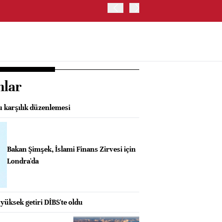
ABD HAZİNE BAKANLIĞI, 
nlar
 karşılık düzenlemesi
Bakan Şimşek, İslami Finans Zirvesi için
Londra'da
yüksek getiri DİBS'te oldu