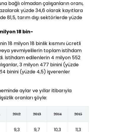
una bağlı olmadan çalışanların oranı,
 azalarak yüzde 34,6 olarak kayıtlara
de 81,5, tarım dışı sektörlerde yüzde
milyon 18 bin-
nin 18 milyon 18 binlik kısmını ücretli
 veya yevmiyelilerin toplam istihdam
ldi. İstihdam edilenlerin 4 milyon 552
lışanlar, 3 milyon 477 binini (yüzde
 214 binini (yüzde 4,5) işverenler
eminde aylar ve yıllar itibarıyla
sizlik oranları şöyle:
1
2012
2013
2014
2015
9,3
9,7
10,3
11,3