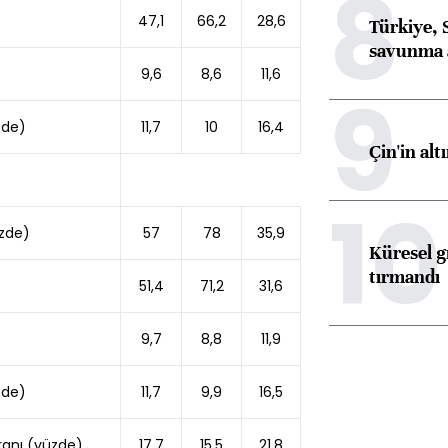
8
47,1
66,2
28,6
Türkiye, 
savunma 
9,6
8,6
11,6
9
üzde)
11,7
10
16,4
Çin'in alt
10
üzde)
57
78
35,9
Küresel gı
tırmandı
51,4
71,2
31,6
9,7
8,8
11,9
üzde)
11,7
9,9
16,5
ranı (yüzde)
17,7
15,5
21,8