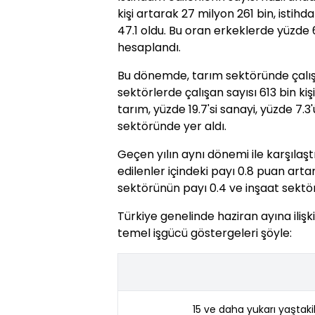
kişi artarak 27 milyon 261 bin, istihd
47.1 oldu. Bu oran erkeklerde yüzde 
hesaplandı.
Bu dönemde, tarım sektöründe çalışan 
sektörlerde çalışan sayısı 613 bin kişi
tarım, yüzde 19.7'si sanayi, yüzde 7.3'
sektöründe yer aldı.
Geçen yılın aynı dönemi ile karşılaş
edilenler içindeki payı 0.8 puan arta
sektörünün payı 0.4 ve inşaat sektörl
Türkiye genelinde haziran ayına iliş
temel işgücü göstergeleri şöyle:
15 ve daha yukarı yaştaki