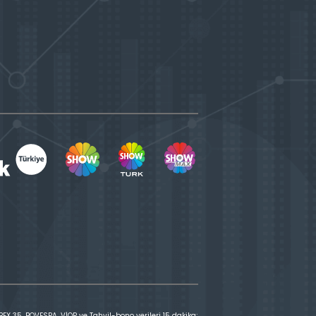
X 35, BOVESPA, VİOP ve Tahvil-bono verileri 15 dakika;