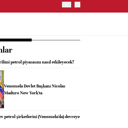
OYAK ÇİMENTO İKİNCİ ÇEY
nlar
limi petrol piyasasını nasıl etkileyecek?
Venezuela Devlet Başkanı Nicolas
Maduro New York'ta
 petrol şirketlerini (Venezuela'da) devreye