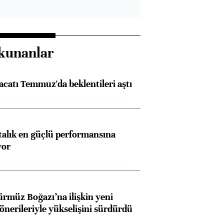
kunanlar
racatı Temmuz'da beklentileri aştı
ftalık en güçlü performansına
yor
ürmüz Boğazı’na ilişkin yeni
 önerileriyle yükselişini sürdürdü