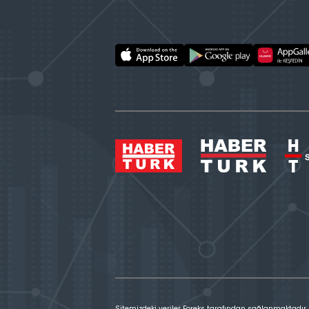
Sitemizdeki veriler Foreks tarafından sağlanmaktadır.