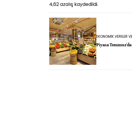
4,62 azalış kaydedildi.
EKONOMİK VERİLER 
Piyasa Temmuz'da a