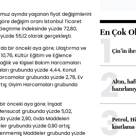
z ayında yaşanan fiyat değişimlerini
 göre değişim oranı İstanbul Ticaret
r Geçinme İndeksinde yüzde 72,80,
En Çok O
1
 yüzde 55,12 olarak gerçekleşti.
a bir önceki aya göre; Ulaştırma ve
Çin’in ih
,76, Kültür Eğitim ve Eğlence
ağlık ve Kişisel Bakım Harcamaları
2
ları grubunda yüzde 4,44, Konut
Harcamalar grubunda yüzde 2,78, Ev
Altın, ha
rtış; Giyim Harcamaları grubunda
hazırlanı
3
ir önceki aya göre; İnşaat
Mensucat grubunda yüzde 5,02,
da yüzde 2,90, Gıda Maddeleri
Petrol, H
er grubunda yüzde 0,90 artış;
kısıtlama
şlenmemiş Maddeler grubunda yüzde