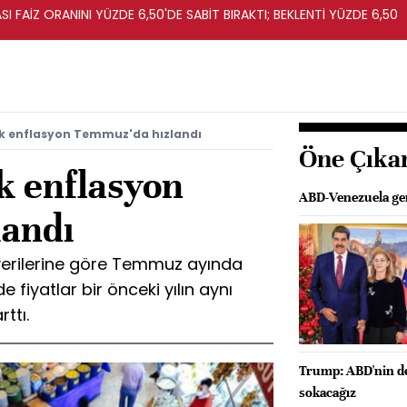
I FAİZ ORANINI YÜZDE 6,50'DE SABİT BIRAKTI; BEKLENTİ YÜZDE 6,50
ık enflasyon Temmuz'da hızlandı
Öne Çıka
ık enflasyon
ABD-Venezuela geri
landı
 verilerine göre Temmuz ayında
e fiyatlar bir önceki yılın aynı
ttı.
Trump: ABD'nin dev
sokacağız