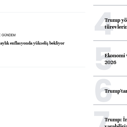
4
Trump yön
türevleri
VE GÜNDEM
5
ylık enflasyonda yükseliş bekliyor
Ekonomi v
2026
6
Trump'tan
7
Trump: İr
varabiliri