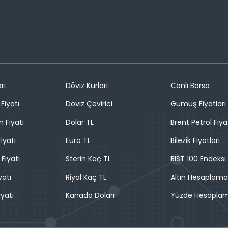
rı
Döviz Kurları
Canlı Borsa
Fiyatı
Döviz Çevirici
Gümüş Fiyatları
n Fiyatı
Dolar TL
Brent Petrol Fiya
iyatı
Euro TL
Bilezik Fiyatları
 Fiyatı
Sterin Kaç TL
BIST 100 Endeksi
yatı
Riyal Kaç TL
Altın Hesaplama
iyatı
Kanada Doları
Yüzde Hesapla