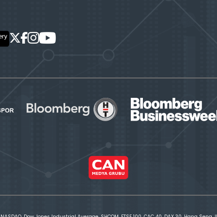
 NASDAQ, Dow Jones Industrial Average, SHCOM, FTSE 100, CAC 40, DAX 30, Hang Seng, IBE