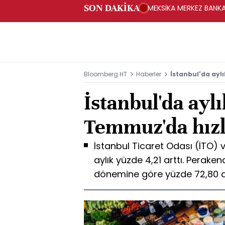
SON DAKİKA
MEKSİKA MERKEZ BANKAS
Bloomberg HT
Haberler
İstanbul'da ayl
İstanbul'da ayl
Temmuz'da hız
İstanbul Ticaret Odası (İTO)
aylık yüzde 4,21 arttı. Perakend
dönemine göre yüzde 72,80 ar