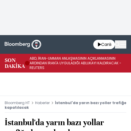
Canlı
ABD, İRAN-UMMAN ANLAŞMASININ AÇIKLANMASININ
AB
SON
ARDINDAN İRAN'A UYGULADIĞI ABLUKAYI KALDIRACAK -
GE
DAKİKA
REUTERS
UY
Bloomberg HT
Haberler
İstanbul'da yarın bazı yollar trafiğe
kapatılacak
İstanbul'da yarın bazı yollar