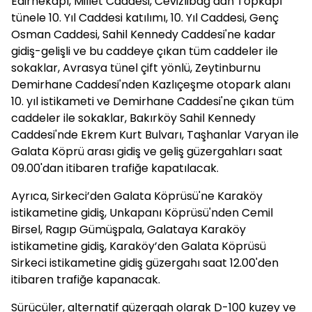
Edirnekapı, Millet Caddesi, Cevizlibağ’dan Topkapı
tünele 10. Yıl Caddesi katılımı, 10. Yıl Caddesi, Genç
Osman Caddesi, Sahil Kennedy Caddesi'ne kadar
gidiş-gelişli ve bu caddeye çıkan tüm caddeler ile
sokaklar, Avrasya tünel çift yönlü, Zeytinburnu
Demirhane Caddesi'nden Kazlıçeşme otopark alanı
10. yıl istikameti ve Demirhane Caddesi'ne çıkan tüm
caddeler ile sokaklar, Bakırköy Sahil Kennedy
Caddesi'nde Ekrem Kurt Bulvarı, Taşhanlar Varyan ile
Galata Köprü arası gidiş ve geliş güzergahları saat
09.00'dan itibaren trafiğe kapatılacak.
Ayrıca, Sirkeci’den Galata Köprüsü'ne Karaköy
istikametine gidiş, Unkapanı Köprüsü'nden Cemil
Birsel, Ragıp Gümüşpala, Galataya Karaköy
istikametine gidiş, Karaköy’den Galata Köprüsü
Sirkeci istikametine gidiş güzergahı saat 12.00'den
itibaren trafiğe kapanacak.
Sürücüler, alternatif güzergah olarak D-100 kuzey ve