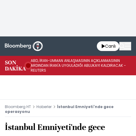
Canlı
ABD, İRAN-UMMAN ANLAŞMASININ AÇIKLANMASININ
AB
SON
ARDINDAN İRAN'A UYGULADIĞI ABLUKAYI KALDIRACAK -
GE
DAKİKA
REUTERS
UY
Bloomberg HT
Haberler
İstanbul Emniyeti'nde gece
operasyonu
İstanbul Emniyeti'nde gece