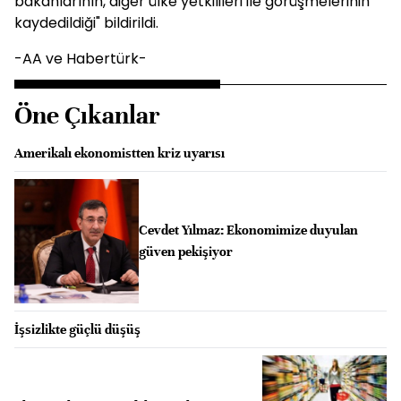
bakanlarının, diğer ülke yetkilileri ile görüşmelerinin
kaydedildiği" bildirildi.
-AA ve Habertürk-
Öne Çıkanlar
Amerikalı ekonomistten kriz uyarısı
Cevdet Yılmaz: Ekonomimize duyulan
güven pekişiyor
İşsizlikte güçlü düşüş