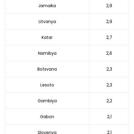
Jamaika
2,9
Litvanya
2,9
Katar
2,7
Namibya
2,6
Botsvana
2,3
Lesoto
2,3
Gambiya
2,2
Gabon
2,1
Slovenya
2,1