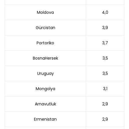
Moldova
4,0
Gürcistan
3,9
Portoriko
3,7
BosnaHersek
3,5
Uruguay
3,5
Mongolya
3,1
Arnavutluk
2,9
Ermenistan
2,9