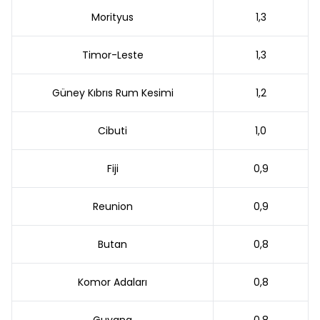
Morityus
1,3
Timor-Leste
1,3
Güney Kıbrıs Rum Kesimi
1,2
Cibuti
1,0
Fiji
0,9
Reunion
0,9
Butan
0,8
Komor Adaları
0,8