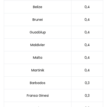
Belize
0,4
Brunei
0,4
Guadölup
0,4
Maldivler
0,4
Malta
0,4
Martinik
0,4
Barbados
0,3
Fransa Ginesi
0,3