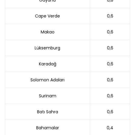
Guyana
0,8
Cape Verde
0,6
Makao
0,6
Lüksemburg
0,6
Karadağ
0,6
Solomon Adaları
0,6
Surinam
0,6
Batı Sahra
0,6
Bahamalar
0,4