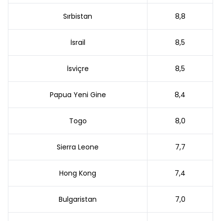
Sırbistan
8,8
İsrail
8,5
İsviçre
8,5
Papua Yeni Gine
8,4
Togo
8,0
Sierra Leone
7,7
Hong Kong
7,4
Bulgaristan
7,0