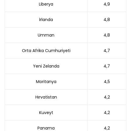
Liberya
4,9
İrlanda
4,8
Umman
4,8
Orta Afrika Cumhuriyeti
4,7
Yeni Zelanda
4,7
Moritanya
4,5
Hırvatistan
4,2
Kuveyt
4,2
Panama
4,2