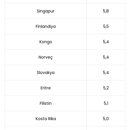
Singapur
5,8
Finlandiya
5,5
Kongo
5,4
Norveç
5,4
Slovakya
5,4
Eritre
5,2
Filistin
5,1
Kosta Rika
5,0