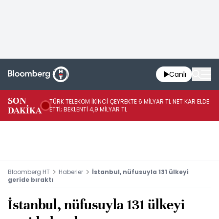
Canlı
SON
TÜRK TELEKOM İKİNCİ ÇEYREKTE 6 MİLYAR TL NET KAR ELDE
AB
DAKİKA
ETTİ; BEKLENTİ 4,9 MİLYAR TL
İR
Bloomberg HT
Haberler
İstanbul, nüfusuyla 131 ülkeyi
geride bıraktı
İstanbul, nüfusuyla 131 ülkeyi