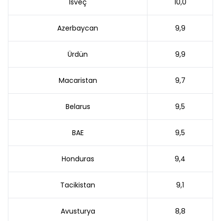
İsveç
10,0
Azerbaycan
9,9
Ürdün
9,9
Macaristan
9,7
Belarus
9,5
BAE
9,5
Honduras
9,4
Tacikistan
9,1
Avusturya
8,8