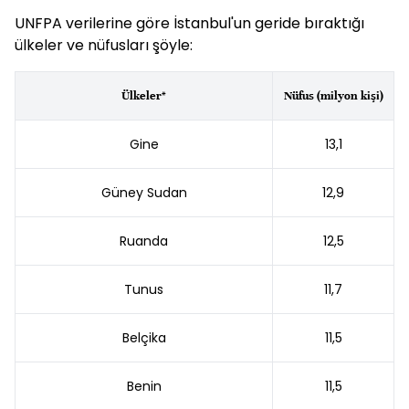
UNFPA verilerine göre İstanbul'un geride bıraktığı
ülkeler ve nüfusları şöyle:
Ülkeler*
Nüfus (milyon kişi)
Gine
13,1
Güney Sudan
12,9
Ruanda
12,5
Tunus
11,7
Belçika
11,5
Benin
11,5