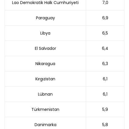
Lao Demokratik Halk Cumhuriyeti
7,0
Paraguay
6,9
Libya
6,5
El Salvador
6,4
Nikaragua
6,3
Kırgızistan
6,1
Lübnan
6,1
Türkmenistan
5,9
Danimarka
5,8