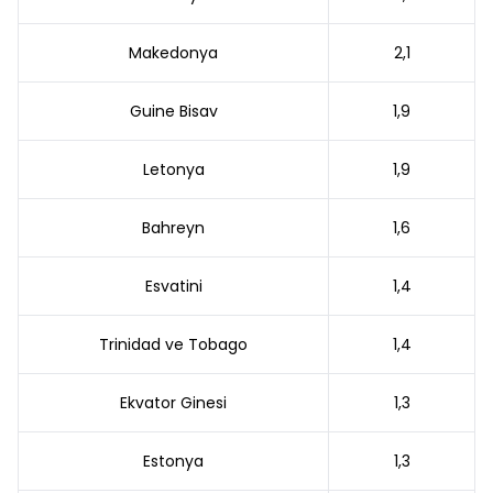
Makedonya
2,1
Guine Bisav
1,9
Letonya
1,9
Bahreyn
1,6
Esvatini
1,4
Trinidad ve Tobago
1,4
Ekvator Ginesi
1,3
Estonya
1,3