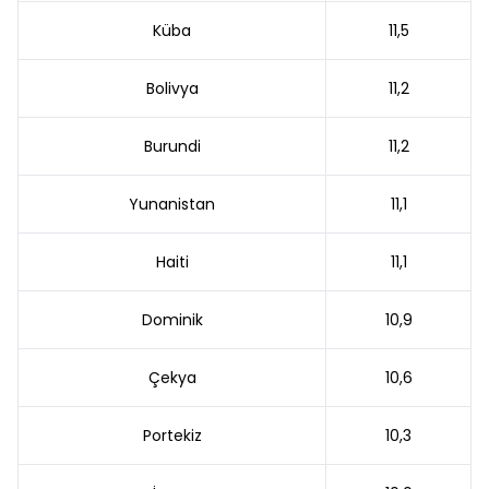
Küba
11,5
Bolivya
11,2
Burundi
11,2
Yunanistan
11,1
Haiti
11,1
Dominik
10,9
Çekya
10,6
Portekiz
10,3