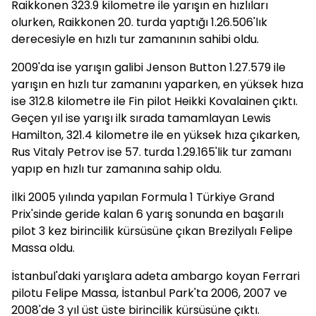
Raikkonen 323.9 kilometre ile yarışın en hızlıları
olurken, Raikkonen 20. turda yaptığı 1.26.506'lık
derecesiyle en hızlı tur zamanının sahibi oldu.
2009'da ise yarışın galibi Jenson Button 1.27.579 ile
yarışın en hızlı tur zamanını yaparken, en yüksek hıza
ise 312.8 kilometre ile Fin pilot Heikki Kovalainen çıktı.
Geçen yıl ise yarışı ilk sırada tamamlayan Lewis
Hamilton, 321.4 kilometre ile en yüksek hıza çıkarken,
Rus Vitaly Petrov ise 57. turda 1.29.165'lik tur zamanı
yapıp en hızlı tur zamanına sahip oldu.
İlki 2005 yılında yapılan Formula 1 Türkiye Grand
Prix'sinde geride kalan 6 yarış sonunda en başarılı
pilot 3 kez birincilik kürsüsüne çıkan Brezilyalı Felipe
Massa oldu.
İstanbul'daki yarışlara adeta ambargo koyan Ferrari
pilotu Felipe Massa, İstanbul Park'ta 2006, 2007 ve
2008'de 3 yıl üst üste birincilik kürsüsüne çıktı.