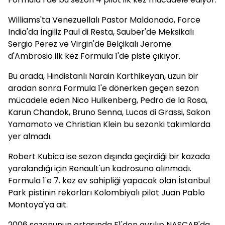
Williams'ta Venezuellalı Pastor Maldonado, Force
India'da İngiliz Paul di Resta, Sauber'de Meksikalı
Sergio Perez ve Virgin'de Belçikalı Jerome
d'Ambrosio ilk kez Formula 1'de piste çıkıyor.
Bu arada, Hindistanlı Narain Karthikeyan, uzun bir
aradan sonra Formula 1'e dönerken geçen sezon
mücadele eden Nico Hulkenberg, Pedro de la Rosa,
Karun Chandok, Bruno Senna, Lucas di Grassi, Sakon
Yamamoto ve Christian Klein bu sezonki takımlarda
yer almadı.
Robert Kubica ise sezon dışında geçirdiği bir kazada
yaralandığı için Renault'un kadrosuna alınmadı.
Formula 1'e 7. kez ev sahipliği yapacak olan İstanbul
Park pistinin rekorları Kolombiyalı pilot Juan Pablo
Montoya'ya ait.
2006 sezonunun ortasında F1'den ayrılıp NASCAR'da