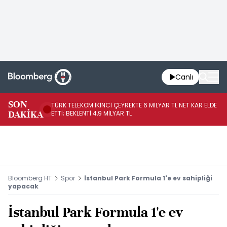
Canlı
SON
TÜRK TELEKOM İKİNCİ ÇEYREKTE 6 MİLYAR TL NET KAR ELDE
AB
DAKİKA
ETTİ; BEKLENTİ 4,9 MİLYAR TL
İR
Bloomberg HT
Spor
İstanbul Park Formula 1'e ev sahipliği
yapacak
İstanbul Park Formula 1'e ev