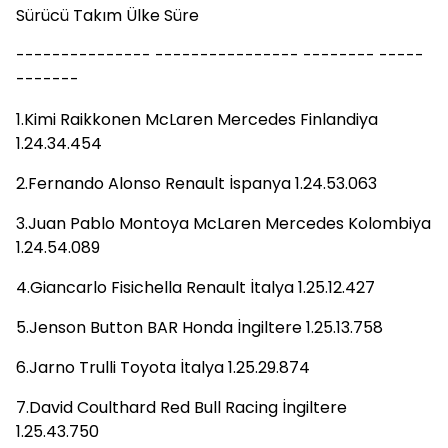
Sürücü Takım Ülke Süre
--------------- ---------------- -------- -----
-------
1.Kimi Raikkonen McLaren Mercedes Finlandiya
1.24.34.454
2.Fernando Alonso Renault İspanya 1.24.53.063
3.Juan Pablo Montoya McLaren Mercedes Kolombiya
1.24.54.089
4.Giancarlo Fisichella Renault İtalya 1.25.12.427
5.Jenson Button BAR Honda İngiltere 1.25.13.758
6.Jarno Trulli Toyota İtalya 1.25.29.874
7.David Coulthard Red Bull Racing İngiltere
1.25.43.750