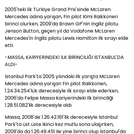
2005'teki ilk Türkiye Grand Prix'sinde McLaren
Mercedes adına yarışan, Fin pilot Kimi Raikkonen
birinci olurken, 2009'da Brawn GP'nin İngiliz pilotu
Jenson Button, geçen yıl da Vodafone McLaren
Mercedes'in İngiliz pilotu Lewis Hamilton ilk sırayı elde
etti.
-MASSA, KARİYERİNDEKİ İLK BİRİNCİLİĞİ İSTANBUL'DA
ALDI-
İstanbul Park'ta 2005 yılındaki ilk yarışta McLaren
Mercedes adına yarışan Fin pilot Raikkonen,
1.24.34.254'lük derecesiyle ilk sırayı elde ederken,
2006'da Felipe Massa kariyerindeki ilk birinciliği
1.28.51.082'lik derecesiyle aldı.
Massa, 2008'de 1.26.42.161'lik derecesiyle İstanbul
Park'ta üst üste ikinci kez mutlu sona ulaşırken,
2009'da da 1.26.49.451 ile yine birinci olup İstanbul'da