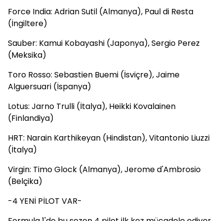
Force India: Adrian Sutil (Almanya), Paul di Resta
(İngiltere)
Sauber: Kamui Kobayashi (Japonya), Sergio Perez
(Meksika)
Toro Rosso: Sebastien Buemi (İsviçre), Jaime
Alguersuari (İspanya)
Lotus: Jarno Trulli (İtalya), Heikki Kovalainen
(Finlandiya)
HRT: Narain Karthikeyan (Hindistan), Vitantonio Liuzzi
(İtalya)
Virgin: Timo Glock (Almanya), Jerome d'Ambrosio
(Belçika)
-4 YENİ PİLOT VAR-
Formula 1'de bu sezon 4 pilot ilk kez mücadele ediyor.