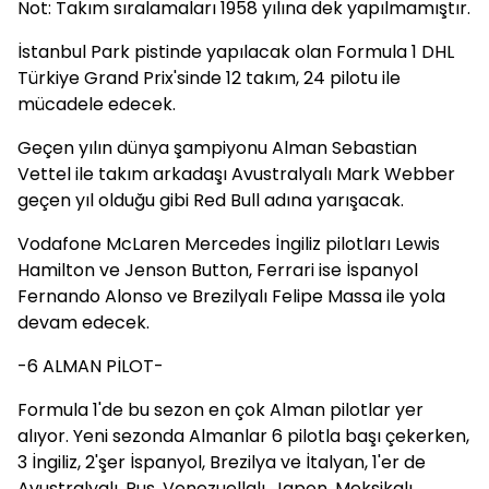
Not: Takım sıralamaları 1958 yılına dek yapılmamıştır.
İstanbul Park pistinde yapılacak olan Formula 1 DHL
Türkiye Grand Prix'sinde 12 takım, 24 pilotu ile
mücadele edecek.
Geçen yılın dünya şampiyonu Alman Sebastian
Vettel ile takım arkadaşı Avustralyalı Mark Webber
geçen yıl olduğu gibi Red Bull adına yarışacak.
Vodafone McLaren Mercedes İngiliz pilotları Lewis
Hamilton ve Jenson Button, Ferrari ise İspanyol
Fernando Alonso ve Brezilyalı Felipe Massa ile yola
devam edecek.
-6 ALMAN PİLOT-
Formula 1'de bu sezon en çok Alman pilotlar yer
alıyor. Yeni sezonda Almanlar 6 pilotla başı çekerken,
3 İngiliz, 2'şer İspanyol, Brezilya ve İtalyan, 1'er de
Avustralyalı, Rus, Venezuellalı, Japon, Meksikalı,