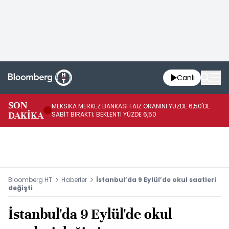
Canlı
SON
MEKSİKA MERKEZ BANKASI FAİZ ORANINI YÜZDE 6,50'DE
OY
DAKİKA
SABİT BIRAKTI; BEKLENTİ YÜZDE 6,50
AÇ
Bloomberg HT
Haberler
İstanbul’da 9 Eylül’de okul saatleri
değişti
İstanbul'da 9 Eylül'de okul