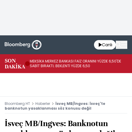
Canlı
SON
MEKSİKA MERKEZ BANKASI FAİZ ORANINI YÜZDE 6,50'DE
OY
DAKİKA
SABİT BIRAKTI; BEKLENTİ YÜZDE 6,50
AÇ
Bloomberg HT
Haberler
İsveç MB/Ingves: İsveç'te
banknotun yasaklanması söz konusu değil
İsveç MB/Ingves: Banknotun