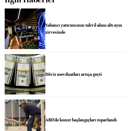
Yabancı yatırımcının tahvil alımı altı ayın
zirvesinde
Döviz mevduatları artışa geçti
ABD'de konut başlangıçları toparlandı