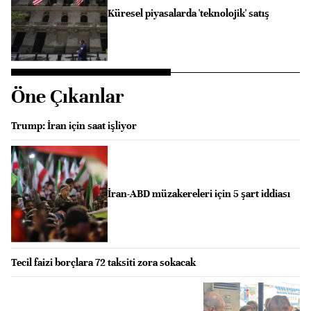
Küresel piyasalarda 'teknolojik' satış
Öne Çıkanlar
Trump: İran için saat işliyor
İran-ABD müzakereleri için 5 şart iddiası
Tecil faizi borçlara 72 taksiti zora sokacak