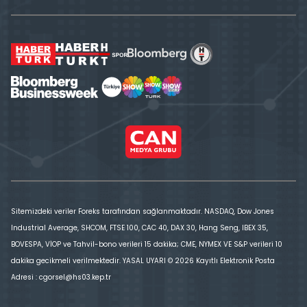
Sitemizdeki veriler Foreks tarafından sağlanmaktadır. NASDAQ, Dow Jones
Industrial Average, SHCOM, FTSE 100, CAC 40, DAX 30, Hang Seng, IBEX 35,
BOVESPA, VİOP ve Tahvil-bono verileri 15 dakika; CME, NYMEX VE S&P verileri 10
dakika gecikmeli verilmektedir. YASAL UYARI © 2026 Kayıtlı Elektronik Posta
Adresi : cgorsel@hs03.kep.tr