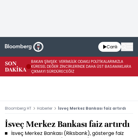
Canlı
BAKAN ŞİMŞEK: VERİMLİLİK ODAKLI POLİTİKALARIMIZLA
BA
SON
KÜRESEL DEĞER ZİNCİRLERİNDE DAHA ÜST BASAMAKLARA
VE
DAKİKA
ÇIKMAYI SÜRDÜRECEĞİZ
DÖ
Bloomberg HT
Haberler
İsveç Merkez Bankası faiz artırdı
İsveç Merkez Bankası faiz artırdı
İsveç Merkez Bankası (Riksbank), gösterge faiz