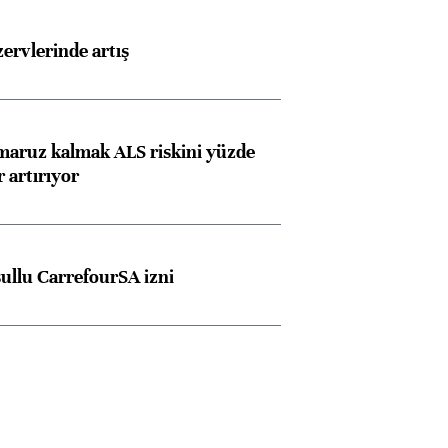
rvlerinde artış
 maruz kalmak ALS riskini yüzde
 artırıyor
şullu CarrefourSA izni
Almanya, Commerzbank
Ba
konusunda Unicredit ile
me
görüşmelere hazırlanıyor