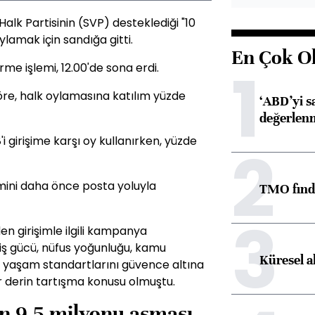
Halk Partisinin (SVP) desteklediği "10
oylamak için sandığa gitti.
En Çok O
1
me işlemi, 12.00'de sona erdi.
göre, halk oylamasına katılım yüzde
‘ABD’yi s
değerlen
girişime karşı oy kullanırken, yüzde
2
ini daha önce posta yoluyla
TMO fındık
3
n girişimle ilgili kampanya
iş gücü, nüfus yoğunluğu, kamu
Küresel a
, yaşam standartlarını güvence altına
ler derin tartışma konusu olmuştu.
n 9,5 milyonu aşması