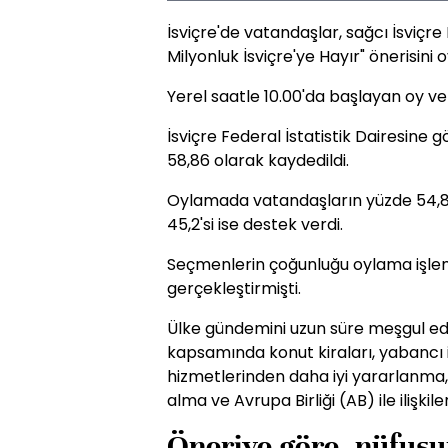
İsviçre'de vatandaşlar, sağcı İsviçre 
Milyonluk İsviçre'ye Hayır" önerisini 
Yerel saatle 10.00'da başlayan oy ver
İsviçre Federal İstatistik Dairesine 
58,86 olarak kaydedildi.
Oylamada vatandaşların yüzde 54,8'i 
45,2'si ise destek verdi.
Seçmenlerin çoğunluğu oylama işlem
gerçekleştirmişti.
Ülke gündemini uzun süre meşgul ede
kapsamında konut kiraları, yabancı 
hizmetlerinden daha iyi yararlanma
alma ve Avrupa Birliği (AB) ile ilişki
Öneriye göre, nüfusu