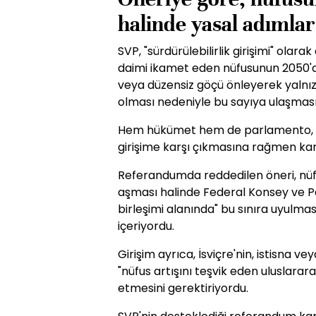
halinde yasal adımlar
SVP, "sürdürülebilirlik girişimi" olarak
daimi ikamet eden nüfusunun 2050'
veya düzensiz göçü önleyerek yalnı
olması nedeniyle bu sayıya ulaşması
Hem hükümet hem de parlamento, nü
girişime karşı çıkmasına rağmen kar
Referandumda reddedilen öneri, nü
aşması halinde Federal Konsey ve Par
birleşimi alanında" bu sınıra uyulma
içeriyordu.
Girişim ayrıca, İsviçre'nin, istisna v
"nüfus artışını teşvik eden uluslara
etmesini gerektiriyordu.