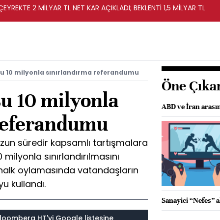
EYREKTE 2 MİLYAR TL NET KAR AÇIKLADI; BEKLENTİ 1,5 MİLYAR TL
su 10 milyonla sınırlandırma referandumu
Öne Çıka
su 10 milyonla
ABD ve İran arası
referandumu
uzun süredir kapsamlı tartışmalara
milyonla sınırlandırılmasını
n halk oylamasında vatandaşların
yu kullandı.
Sanayici “Nefes” a
loomberg HT'yi Google listesine