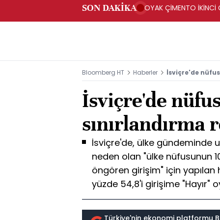
SON DAKİKA
OYAK ÇİMENTO İKİNCİ Ç
Bloomberg HT
Haberler
İsviçre'de nüfu
İsviçre'de nüfu
sınırlandırma 
İsviçre'de, ülke gündeminde 
neden olan "ülke nüfusunun 10 
öngören girişim" için yapıla
yüzde 54,8'i girişime "Hayır" o
Türkiye'nin ekonomi platformu B