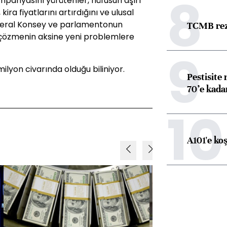
8
panyasını yürütenler, nüfusun aşırı
 kira fiyatlarını artırdığını ve ulusal
Federal Konsey ve parlamentonun
TCMB reze
ı çözmenin aksine yeni problemlere
9
milyon civarında olduğu biliniyor.
Pestisite
70’e kadar
10
A101'e ko