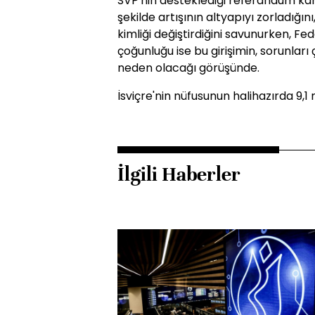
SVP'nin desteklediği referandum kam
şekilde artışının altyapıyı zorladığını,
kimliği değiştirdiğini savunurken, 
çoğunluğu ise bu girişimin, sorunlar
neden olacağı görüşünde.
İsviçre'nin nüfusunun halihazırda 9,1 
İlgili Haberler