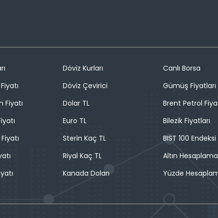
rı
Döviz Kurları
Canlı Borsa
Fiyatı
Döviz Çevirici
Gümüş Fiyatları
n Fiyatı
Dolar TL
Brent Petrol Fiya
iyatı
Euro TL
Bilezik Fiyatları
 Fiyatı
Sterin Kaç TL
BIST 100 Endeksi
yatı
Riyal Kaç TL
Altın Hesaplama
iyatı
Kanada Doları
Yüzde Hesapla