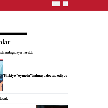
İRAN VE UMMAN, HÜRMÜZ 
OLUŞTURMAYI PLANLIYOR
nlar
nda anlaşmaya varıldı
Türkiye “oyunda” kalmaya devam ediyor
lacak