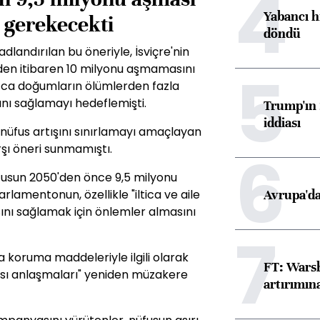
4
Yabancı h
 gerekecekti
döndü
 adlandırılan bu öneriyle, İsviçre'nin
5
den itibaren 10 milyonu aşmamasını
zca doğumların ölümlerden fazla
nı sağlamayı hedeflemişti.
Trump'ın 
iddiası
fus artışını sınırlamayı amaçlayan
6
şı öneri sunmamıştı.
fusun 2050'den önce 9,5 milyonu
Avrupa'da
lamentonun, özellikle "iltica ve aile
sını sağlamak için önlemler almasını
7
eya koruma maddeleriyle ilgili olarak
FT: Warsh
rası anlaşmaları" yeniden müzakere
artırımın