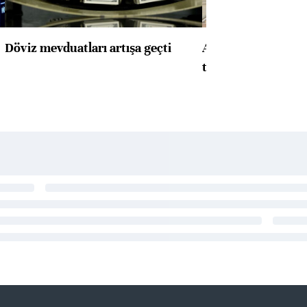
Döviz mevduatları artışa geçti
ABD'de konut başla
toparlandı