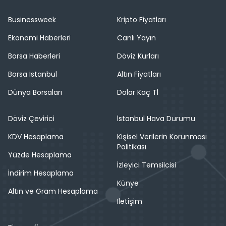
Businessweek
Kripto Fiyatları
Ekonomi Haberleri
Canlı Yayın
Borsa Haberleri
Döviz Kurları
Borsa İstanbul
Altın Fiyatları
Dünya Borsaları
Dolar Kaç Tl
Döviz Çevirici
İstanbul Hava Durumu
KDV Hesaplama
Kişisel Verilerin Korunması
Politikası
Yüzde Hesaplama
İzleyici Temsilcisi
İndirim Hesaplama
Künye
Altın ve Gram Hesaplama
İletişim