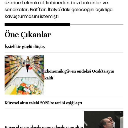
üzerine teknokrat kabineden bazı bakanlar ve
sendikalar, Fiat'tan İtalya'daki geleceğini açıklığa
kavuşturmasını istemişti.
Öne Çıkanlar
İşsizlikte güçlü düşüş
Ekonomik güven endeksi Ocak'ta aynı
kaldı
Küresel altın talebi 2025’te tarihi eşiği aştı
Küresel piyasalarda manşetlerde yine altın