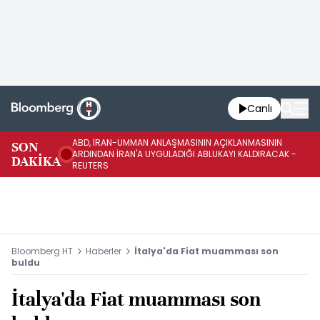
Canlı
ABD, İRAN-UMMAN ANLAŞMASININ AÇIKLANMASININ
AB
SON
ARDINDAN İRAN'A UYGULADIĞI ABLUKAYI KALDIRACAK -
GE
DAKİKA
REUTERS
UY
Bloomberg HT
Haberler
İtalya'da Fiat muamması son
buldu
İtalya'da Fiat muamması son