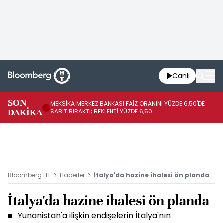
Canlı
SON
MEKSİKA MERKEZ BANKASI FAİZ ORANINI YÜZDE 6,50'DE
OY
DAKİKA
SABİT BIRAKTI; BEKLENTİ YÜZDE 6,50
AÇ
Bloomberg HT
Haberler
İtalya'da hazine ihalesi ön planda
İtalya'da hazine ihalesi ön planda
Yunanistan'a ilişkin endişelerin İtalya'nın