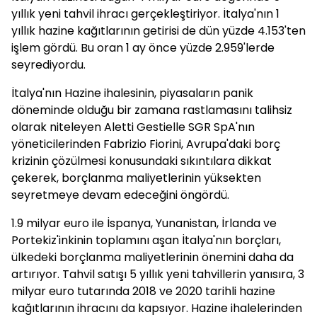
yıllık yeni tahvil ihracı gerçekleştiriyor. İtalya'nın 1
yıllık hazine kağıtlarının getirisi de dün yüzde 4.153'ten
işlem gördü. Bu oran 1 ay önce yüzde 2.959'lerde
seyrediyordu.
İtalya'nın Hazine ihalesinin, piyasaların panik
döneminde olduğu bir zamana rastlamasını talihsiz
olarak niteleyen Aletti Gestielle SGR SpA'nın
yöneticilerinden Fabrizio Fiorini, Avrupa'daki borç
krizinin çözülmesi konusundaki sıkıntılara dikkat
çekerek, borçlanma maliyetlerinin yüksekten
seyretmeye devam edeceğini öngördü.
1.9 milyar euro ile İspanya, Yunanistan, İrlanda ve
Portekiz'inkinin toplamını aşan İtalya'nın borçları,
ülkedeki borçlanma maliyetlerinin önemini daha da
artırıyor. Tahvil satışı 5 yıllık yeni tahvillerin yanısıra, 3
milyar euro tutarında 2018 ve 2020 tarihli hazine
kağıtlarının ihracını da kapsıyor. Hazine ihalelerinden