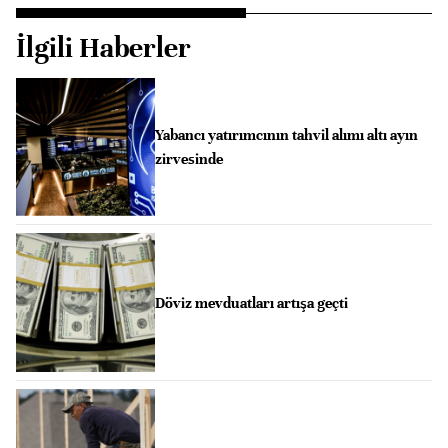
İlgili Haberler
Yabancı yatırımcının tahvil alımı altı ayın
zirvesinde
Döviz mevduatları artışa geçti