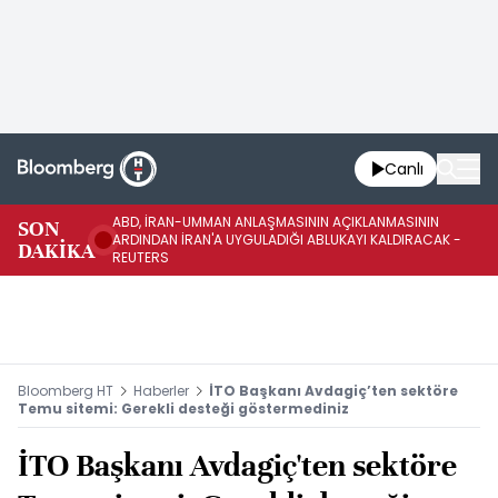
Canlı
ABD, İRAN-UMMAN ANLAŞMASININ AÇIKLANMASININ
AB
SON
ARDINDAN İRAN'A UYGULADIĞI ABLUKAYI KALDIRACAK -
GE
DAKİKA
REUTERS
UY
Bloomberg HT
Haberler
İTO Başkanı Avdagiç’ten sektöre
Temu sitemi: Gerekli desteği göstermediniz
İTO Başkanı Avdagiç'ten sektöre