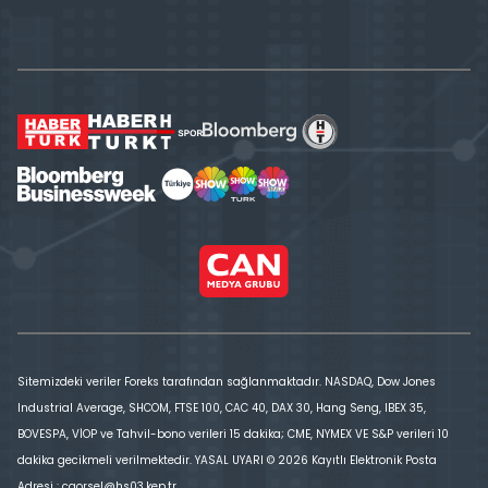
Sitemizdeki veriler Foreks tarafından sağlanmaktadır. NASDAQ, Dow Jones
Industrial Average, SHCOM, FTSE 100, CAC 40, DAX 30, Hang Seng, IBEX 35,
BOVESPA, VİOP ve Tahvil-bono verileri 15 dakika; CME, NYMEX VE S&P verileri 10
dakika gecikmeli verilmektedir. YASAL UYARI © 2026 Kayıtlı Elektronik Posta
Adresi : cgorsel@hs03.kep.tr