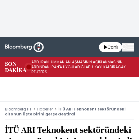
Canlı
ABD, İRAN-UMMAN ANLAŞMASININ AÇIKLANMASININ
AB
SON
ARDINDAN İRAN'A UYGULADIĞI ABLUKAYI KALDIRACAK -
GE
DAKİKA
REUTERS
UY
Bloomberg HT
Haberler
İTÜ ARI Teknokent sektöründeki
cironun üçte birini gerçekleştirdi
İTÜ ARI Teknokent sektöründeki