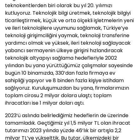
teknokentlerden biri olarak bu yıl 20. yılımızı
kutluyoruz. Teknolojik bilgi üretmek, teknolojik bilgiyi
ticarileştirmek, küçük ve orta ölçekli işletmelerin yeni
ve ileri teknolojilere uyumunu sağlamak, Türkiye’ye
teknoloji girişimciliğini yaymak, teknoloji transferine
yardımcı olmak ve yüksek, ileri teknoloji sağlayacak
yabancı sermayenin ülkeye girişini hızlandıracak
teknolojik altyapıyı sağlama hedefleriyle 2002
yılından bu yana yürüttüğümüz çalışmalar sayesinde
bugün 10 binamızda, 330’dan fazla firmaya ev
sahipliği yapıyor ve 8 binden fazla kişiye istihdam
sağlıyoruz. Kuruluşumuzdan bu yana, firmalarımızın
toplam cirosu 2 milyar dolara ulaştı; toplam
ihracatları ise 1 milyar doları aştı.
2023’ü aslında belirlediğimiz hedeflerin de üzerinde
tamamladık. Geçtiğimiz yıl 1,5 milyar TL olan ihracat
tutarımızı 2023 yılında yüzde 46’lık bir artışla 2,2
milyar TL’ye yükselttik. Bu tutar, ülkemizdeki bir