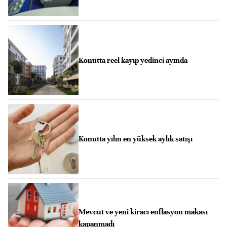
Konutta reel kayıp yedinci ayında
Konutta yılın en yüksek aylık satışı
Mevcut ve yeni kiracı enflasyon makası
kapanmadı