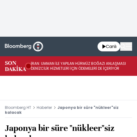
Canlı
SON
İRAN: UMMAN İLE YAPILAN HÜRMÜZ BOĞAZI ANLAŞMASI
İR
DAKİKA
DENİZCİLİK HİZMETLERİ İÇİN ÖDEMELERİ DE İÇERİYOR
AB
Bloomberg HT
Haberler
Japonya bir süre "nükleer"siz
kalacak
Japonya bir süre "nükleer"siz