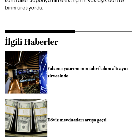
santraller Japonya'nın elektriğinin yaklaşık dörtte
birini üretiyordu.
İlgili Haberler
Yabancı yatırımcının tahvil alımı altı ayın
zirvesinde
Döviz mevduatları artışa geçti