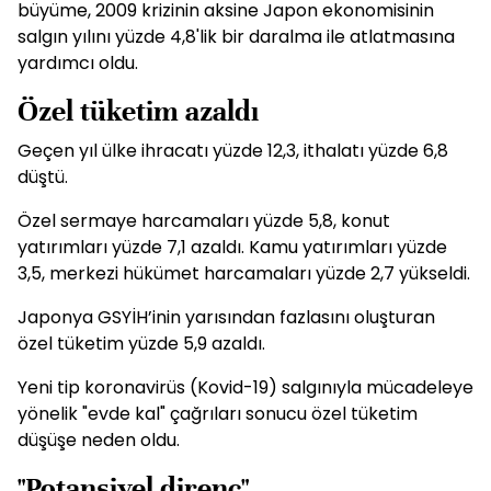
büyüme, 2009 krizinin aksine Japon ekonomisinin
salgın yılını yüzde 4,8'lik bir daralma ile atlatmasına
yardımcı oldu.
Özel tüketim azaldı
Geçen yıl ülke ihracatı yüzde 12,3, ithalatı yüzde 6,8
düştü.
Özel sermaye harcamaları yüzde 5,8, konut
yatırımları yüzde 7,1 azaldı. Kamu yatırımları yüzde
3,5, merkezi hükümet harcamaları yüzde 2,7 yükseldi.
Japonya GSYİH’inin yarısından fazlasını oluşturan
özel tüketim yüzde 5,9 azaldı.
Yeni tip koronavirüs (Kovid-19) salgınıyla mücadeleye
yönelik "evde kal" çağrıları sonucu özel tüketim
düşüşe neden oldu.
"Potansiyel direnç"