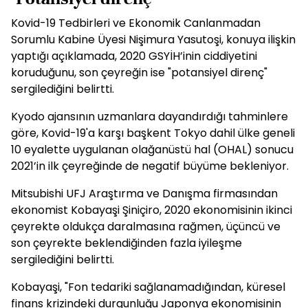
Kovid-19 Tedbirleri ve Ekonomik Canlanmadan
Sorumlu Kabine Üyesi Nişimura Yasutoşi, konuya ilişkin
yaptığı açıklamada, 2020 GSYİH’inin ciddiyetini
koruduğunu, son çeyreğin ise "potansiyel direnç"
sergilediğini belirtti.
Kyodo ajansının uzmanlara dayandırdığı tahminlere
göre, Kovid-19'a karşı başkent Tokyo dahil ülke geneli
10 eyalette uygulanan olağanüstü hal (OHAL) sonucu
2021’in ilk çeyreğinde de negatif büyüme bekleniyor.
Mitsubishi UFJ Araştırma ve Danışma firmasından
ekonomist Kobayaşi Şiniçiro, 2020 ekonomisinin ikinci
çeyrekte oldukça daralmasına rağmen, üçüncü ve
son çeyrekte beklendiğinden fazla iyileşme
sergilediğini belirtti.
Kobayaşi, "Fon tedariki sağlanamadığından, küresel
finans krizindeki durgunluğu Japonya ekonomisinin