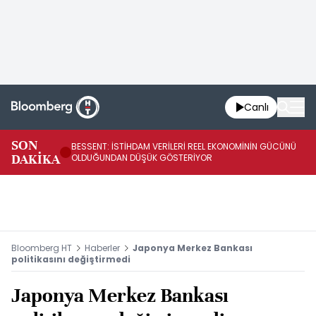
Canlı
AB
SON
BESSENT: İSTİHDAM VERİLERİ REEL EKONOMİNİN GÜCÜNÜ
Fİ
DAKİKA
OLDUĞUNDAN DÜŞÜK GÖSTERİYOR
UY
Bloomberg HT
Haberler
Japonya Merkez Bankası
politikasını değiştirmedi
Japonya Merkez Bankası