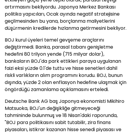
artırmasını bekliyordu. Japonya Merkez Bankası
politika yapıcıları, Ocak ayında negatif stratejisine
geçilmesinden bu yana, borçlanma maliyetlerini
düşürmenin kredilerde hızlanma getirmesini bekliyor.
BOJ kurul üyeleri temel gevşeme araçlarını
değiştirmedi. Banka, parasal tabanı genişletme
hedefini 80 trilyon yende (715 milyar dolar),
bankaların BOJ'da park ettikleri paraya uygulanan
faizi eksi yüzde 0.1'de tuttu ve hisse senetleri dahil
riskli varlıkların alım programını korudu. BOJ, bunun
dışında, yüzde 2 olan enflasyon hedefine ulaşmak için
öngördüğü zamanlama açıklamasını erteledi.
Deutsche Bank AG baş Japonya ekonomisti Mikihiro
Matsuoka, BOJ'un değişikliğe gitmeyeceği
tahmininde bulunmuş ve 18 Nisan'daki raporunda,
"BOJ para politikasını sabit tutabilir, zira finans
piyasaları, istikrar kazanan hisse senedi piyasası ve