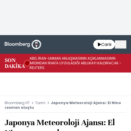
Canlı
ABD, İRAN-UMMAN ANLAŞMASININ AÇIKLANMASININ
AB
SON
ARDINDAN İRAN'A UYGULADIĞI ABLUKAYI KALDIRACAK -
GE
DAKİKA
REUTERS
UY
Bloomberg HT
Tarım
Japonya Meteoroloji Ajansı: El Nino
resmen oluştu
Japonya Meteoroloji Ajansı: El