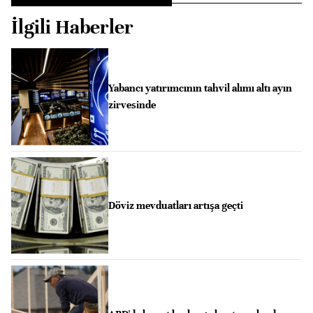
İlgili Haberler
Yabancı yatırımcının tahvil alımı altı ayın
zirvesinde
Döviz mevduatları artışa geçti