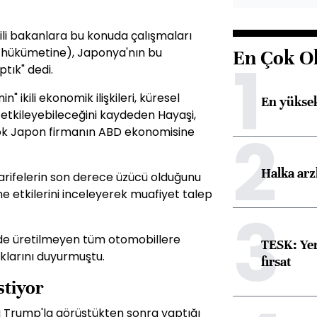
gili bakanlara bu konuda çalışmaları
BD hükümetine), Japonya'nın bu
En Çok O
1
tık" dedi.
n" ikili ekonomik ilişkileri, küresel
En yüksek
 etkileyebileceğini kaydeden Hayaşi,
2
çok Japon firmanın ABD ekonomisine
Halka arz
tarifelerin son derece üzücü olduğunu
e etkilerini inceleyerek muafiyet talep
3
de üretilmeyen tüm otomobillere
TESK: Yen
klarını duyurmuştu.
fırsat
stiyor
a Trump'la görüştükten sonra yaptığı