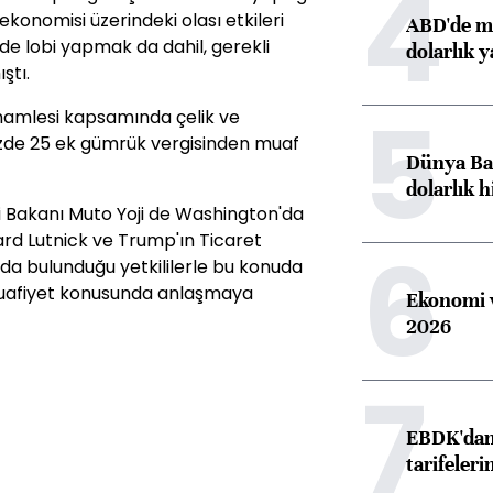
4
ekonomisi üzerindeki olası etkileri
ABD'de ma
de lobi yapmak da dahil, gerekli
dolarlık y
ştı.
5
hamlesi kapsamında çelik ve
zde 25 ek gümrük vergisinden muaf
Dünya Ban
dolarlık h
 Bakanı Muto Yoji de Washington'da
rd Lutnick ve Trump'ın Ticaret
6
 da bulunduğu yetkililerle bu konuda
muafiyet konusunda anlaşmaya
Ekonomi v
2026
7
EBDK'dan 
tarifeleri