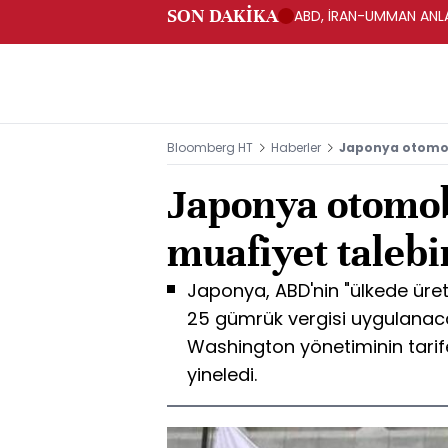
SON DAKİKA
ABD, İRAN-UMMAN ANLA
Bloomberg HT
Haberler
Japonya otomobi
Japonya otomobi
muafiyet talebi
Japonya, ABD'nin "ülkede üre
25 gümrük vergisi uygulanac
Washington yönetiminin tarif
yineledi.