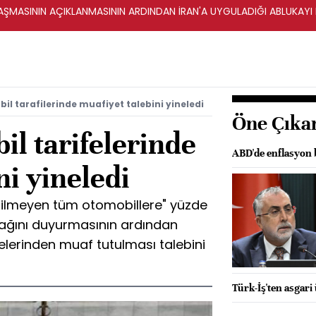
ŞMASININ AÇIKLANMASININ ARDINDAN İRAN'A UYGULADIĞI ABLUKAYI
l tarafilerinde muafiyet talebini yineledi
Öne Çıka
l tarifelerinde
ABD'de enflasyon b
ni yineledi
tilmeyen tüm otomobillere" yüzde
ağını duyurmasının ardından
elerinden muaf tutulması talebini
Türk-İş'ten asgari