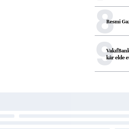
8
Resmi Ga
9
VakıfBank
kâr elde e