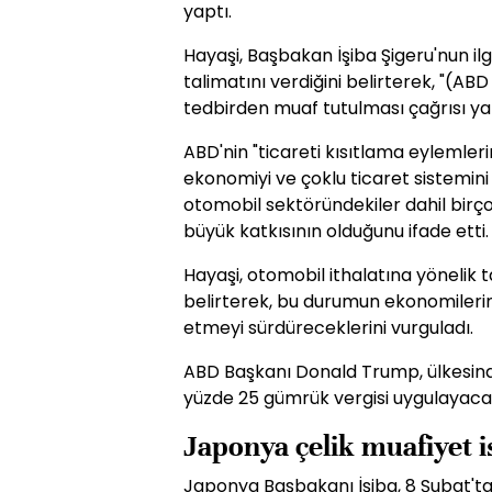
yaptı.
Hayaşi, Başbakan İşiba Şigeru'nun il
talimatını verdiğini belirterek, "(A
tedbirden muaf tutulması çağrısı yap
ABD'nin "ticareti kısıtlama eylemlerini
ekonomiyi ve çoklu ticaret sistemini
otomobil sektöründekiler dahil bir
büyük katkısının olduğunu ifade etti.
Hayaşi, otomobil ithalatına yönelik 
belirterek, bu durumun ekonomilerin
etmeyi sürdüreceklerini vurguladı.
ABD Başkanı Donald Trump, ülkesin
yüzde 25 gümrük vergisi uygulayaca
Japonya çelik muafiyet i
Japonya Başbakanı İşiba, 8 Şubat't