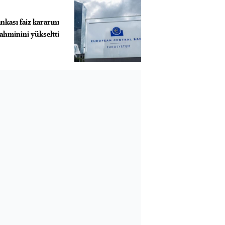
kası faiz kararını
ahminini yükseltti