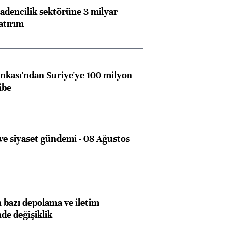
dencilik sektörüne 3 milyar
atırım
kası'ndan Suriye'ye 100 milyon
ibe
e siyaset gündemi - 08 Ağustos
bazı depolama ve iletim
nde değişiklik