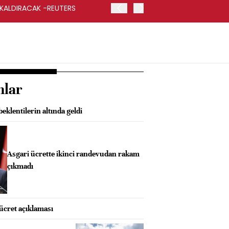
 KALDIRACAK -REUTERS
ABD DIŞİŞLERİ BAKANLIĞI
UYGULANACAK
nlar
eklentilerin altında geldi
Asgari ücrette ikinci randevudan rakam
çıkmadı
 ücret açıklaması