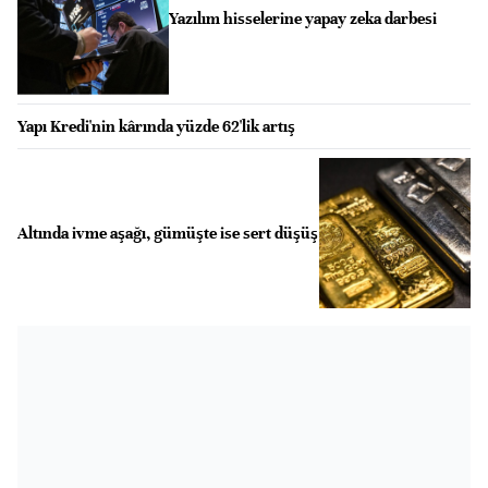
Yazılım hisselerine yapay zeka darbesi
Yapı Kredi'nin kârında yüzde 62'lik artış
Altında ivme aşağı, gümüşte ise sert düşüş