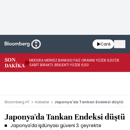
Canlı
SON
MEKSİKA MERKEZ BANKASI FAİZ ORANINI YÜZDE 6,50'DE
OY
DAKİKA
SABİT BIRAKTI; BEKLENTİ YÜZDE 6,50
AÇ
Bloomberg HT
Haberler
Japonya'da Tankan Endeksi düştü
Japonya'da Tankan Endeksi düştü
Japonya'da işdünyası güveni 3. çeyrekte