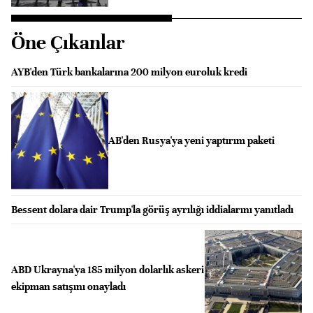
Öne Çıkanlar
AYB'den Türk bankalarına 200 milyon euroluk kredi
AB'den Rusya'ya yeni yaptırım paketi
Bessent dolara dair Trump'la görüş ayrılığı iddialarını yanıtladı
ABD Ukrayna'ya 185 milyon dolarlık askeri
ekipman satışını onayladı