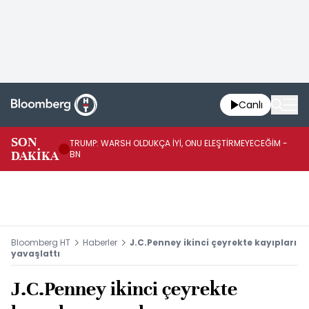
Canlı
SON
TRUMP: WARSH OLDUKÇA İYİ, ONU ELEŞTİRMEYECEĞİM -
TR
DAKİKA
BN
KA
Bloomberg HT
Haberler
J.C.Penney ikinci çeyrekte kayıpları
yavaşlattı
J.C.Penney ikinci çeyrekte