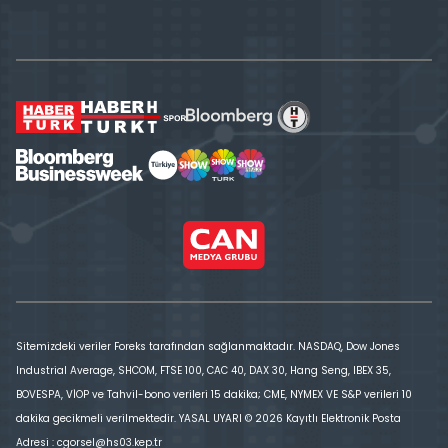
Sitemizdeki veriler Foreks tarafından sağlanmaktadır. NASDAQ, Dow Jones
Industrial Average, SHCOM, FTSE 100, CAC 40, DAX 30, Hang Seng, IBEX 35,
BOVESPA, VİOP ve Tahvil-bono verileri 15 dakika; CME, NYMEX VE S&P verileri 10
dakika gecikmeli verilmektedir. YASAL UYARI © 2026 Kayıtlı Elektronik Posta
Adresi : cgorsel@hs03.kep.tr