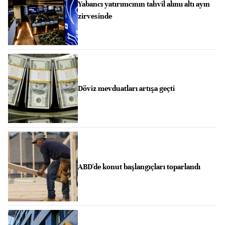
Yabancı yatırımcının tahvil alımı altı ayın
zirvesinde
Döviz mevduatları artışa geçti
ABD'de konut başlangıçları toparlandı