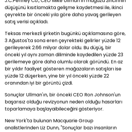
J.C.Penney Co., CEO Mike Ullman'ın mağaza zincirinin
düşüşünü kısıtlamakta gelişme kaydetmesi ile, ikinci
çeyrekte bir önceki yıla göre daha yavaş gerileyen
satış verisi açıkladı.
Teksas merkezli şirketin bugünkü açıklamasına göre,
3 Ağustos'ta sona eren çeyrekteki gelirler yüzde 12
gerileyerek 2.66 milyar dolar oldu. Bu düşüş, bir
önceki yıl aynı zaman diliminde kaydedilen yüzde 23
gerilemeye göre daha olumlu olarak göründü. En az
bir yıldır faaliyet gösteren mağazaların satışları ise
yüzde 12 düşerken, yine bir yıl önceki yüzde 22
oranından iyi bir görüntü çizdi.
Sonuçlar Ullman'ın, bir önceki CEO Ron Johnson'un
başarısız olduğu revizyonun neden olduğu hasarları
toparlamaya başlayaibileceğini gösteriyor.
New York'ta bulunan Macquarie Group
analistlerinden Liz Dunn, "Sonuçlar bazı insanların