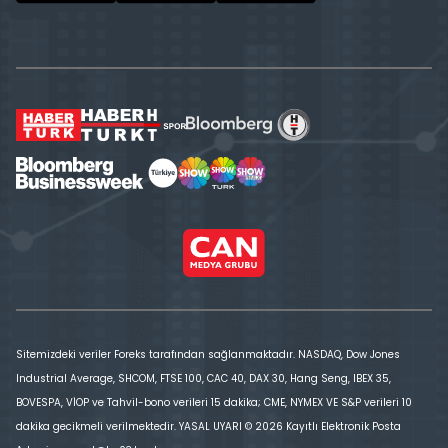
Sitemizdeki veriler Foreks tarafından sağlanmaktadır. NASDAQ, Dow Jones
Industrial Average, SHCOM, FTSE 100, CAC 40, DAX 30, Hang Seng, IBEX 35,
BOVESPA, VİOP ve Tahvil-bono verileri 15 dakika; CME, NYMEX VE S&P verileri 10
dakika gecikmeli verilmektedir. YASAL UYARI © 2026 Kayıtlı Elektronik Posta