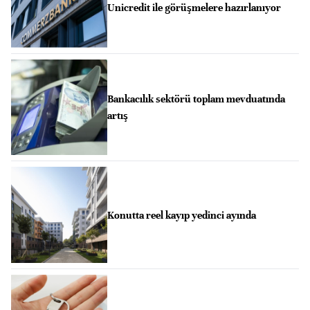
Unicredit ile görüşmelere hazırlanıyor
Bankacılık sektörü toplam mevduatında
artış
Konutta reel kayıp yedinci ayında