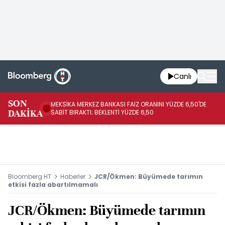
Canlı
SON
MEKSİKA MERKEZ BANKASI FAİZ ORANINI YÜZDE 6,50'DE
OY
DAKİKA
SABİT BIRAKTI; BEKLENTİ YÜZDE 6,50
AÇ
Bloomberg HT
Haberler
JCR/Ökmen: Büyümede tarımın
etkisi fazla abartılmamalı
JCR/Ökmen: Büyümede tarımın