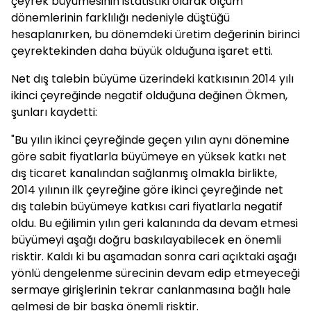
çeyrek büyümesinin istatistiki olarak ölçüm
dönemlerinin farklılığı nedeniyle düştüğü
hesaplanırken, bu dönemdeki üretim değerinin birinci
çeyrektekinden daha büyük olduğuna işaret etti.
Net dış talebin büyüme üzerindeki katkısının 2014 yılı
ikinci çeyreğinde negatif olduğuna değinen Ökmen,
şunları kaydetti:
"Bu yılın ikinci çeyreğinde geçen yılın aynı dönemine
göre sabit fiyatlarla büyümeye en yüksek katkı net
dış ticaret kanalından sağlanmış olmakla birlikte,
2014 yılının ilk çeyreğine göre ikinci çeyreğinde net
dış talebin büyümeye katkısı cari fiyatlarla negatif
oldu. Bu eğilimin yılın geri kalanında da devam etmesi
büyümeyi aşağı doğru baskılayabilecek en önemli
risktir. Kaldı ki bu aşamadan sonra cari açıktaki aşağı
yönlü dengelenme sürecinin devam edip etmeyeceği
sermaye girişlerinin tekrar canlanmasına bağlı hale
gelmesi de bir başka önemli risktir.