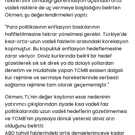
riskinin sıfır olmadığı gibi enflasyon açısından orta
vadeli risklere de uç vermeye başladığını belirten
Ökmen, şu değerlendirmeleri yaptı:
"Para politikasının enflasyon baskılarının
hafifletilmesine tekrar yönelmesi gerekir. Türkiye'de
kısa-orta-uzun vadeli faizlerin arasındaki korelasyon
kopmuştur. Bu kopukluk enflasyon hedeflemesine
zarar veriyor. Döviz kurlarında belirli bir hedef
gözetilerek sık sık direk ya da dolaylı yollardan
denetim ve müdahale yapan TCMB esasen dalgalı
kur rejimine ve sermaye hareketlerinde serbesti
sağlama rejimine tam olarak geçememiştir."
Ökmen, TL'nin değer kaybının esas nedeninin
yatırımcı çıkışlarından ziyade kısa vadeli faiz
politikalarında uzun vadeli hedeflerin gözetilmemesi
ve TCMB'nin piyasaya dönük yetersiz döviz arzı
olduğunu belirtti.
ABD tahvil faizlerindeki artış dengeleninceye kadar