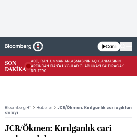
Canlı
ABD, İRAN-UMMAN ANLAŞMASININ AÇIKLANMASININ
AB
SON
ARDINDAN İRAN'A UYGULADIĞI ABLUKAYI KALDIRACAK -
GE
DAKİKA
REUTERS
UY
Bloomberg HT
Haberler
JCR/Ökmen: Kırılganlık cari açıktan
dolayı
JCR/Ökmen: Kırılganlık cari