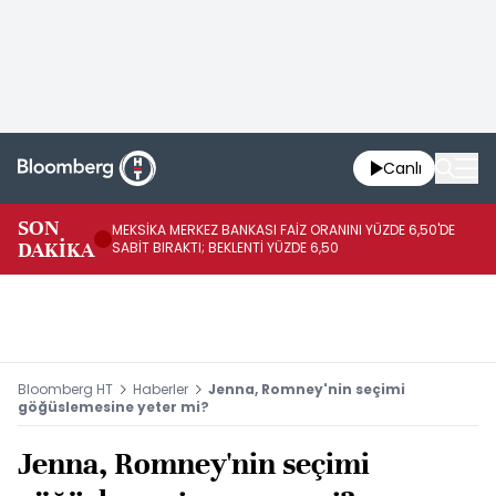
Canlı
SON
MEKSİKA MERKEZ BANKASI FAİZ ORANINI YÜZDE 6,50'DE
OY
DAKİKA
SABİT BIRAKTI; BEKLENTİ YÜZDE 6,50
AÇ
Bloomberg HT
Haberler
Jenna, Romney'nin seçimi
göğüslemesine yeter mi?
Jenna, Romney'nin seçimi