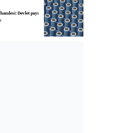
hamlesi: Devlet payı
r