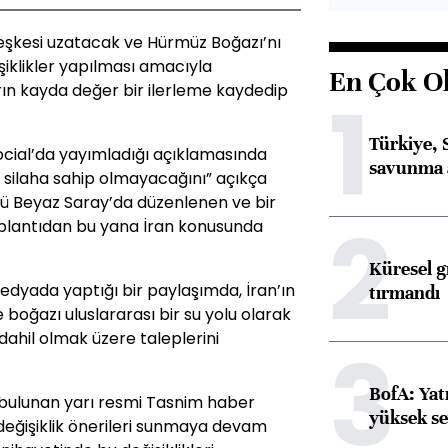
eşkesi uzatacak ve Hürmüz Boğazı’nı
iklikler yapılması amacıyla
En Çok O
ın kayda değer bir ilerleme kaydedip
1
Türkiye, 
cial’da yayımladığı açıklamasında
savunma 
r silaha sahip olmayacağını” açıkça
ünü Beyaz Saray’da düzenlenen ve bir
2
oplantıdan bu yana İran konusunda
Küresel gı
dyada yaptığı bir paylaşımda, İran’ın
tırmandı
boğazı uluslararası bir su yolu olarak
hil olmak üzere taleplerini
3
BofA: Yatı
ı bulunan yarı resmi Tasnim haber
yüksek se
a değişiklik önerileri sunmaya devam