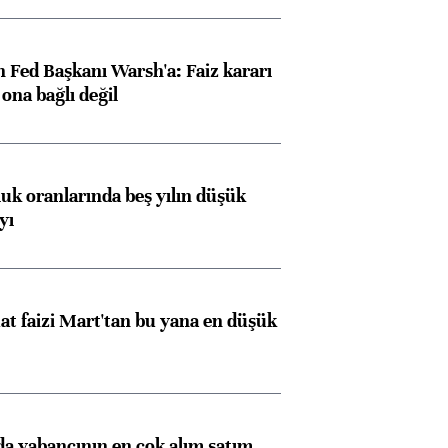
 Fed Başkanı Warsh'a: Faiz kararı
na bağlı değil
luk oranlarında beş yılın düşük
yı
t faizi Mart'tan bu yana en düşük
 yabancının en çok alım satım