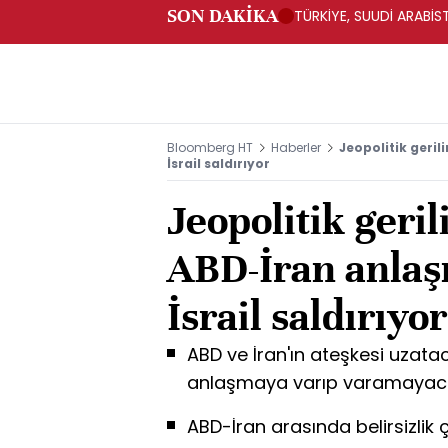
SON DAKİKA
TÜRKİYE, SUUDİ ARABİ
Bloomberg HT
Haberler
Jeopolitik geril
İsrail saldırıyor
Jeopolitik geri
ABD-İran anlaşm
İsrail saldırıyor
ABD ve İran'ın ateşkesi uzat
anlaşmaya varıp varamayacağı
ABD-İran arasında belirsizlik