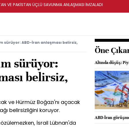
STAN VE PAKİSTAN ÜÇLÜ SAVUNMA ANLAŞMASI İMZALADI
im sürüyor: ABD-İran anlaşması belirsiz,
Öne Çıka
lim sürüyor:
Altında düşüş: Piy
ası belirsiz,
acak ve Hürmüz Boğazı'nı açacak
 belirsizliğini koruyor.
ABD-İran görüşmel
 çözülemezken, İsrail Lübnan'da