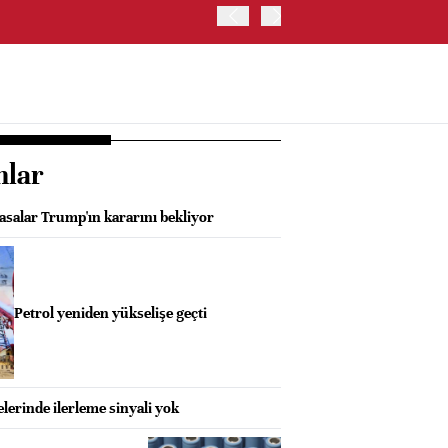
TRUMP: WARSH OLDUKÇA 
nlar
asalar Trump'ın kararını bekliyor
Petrol yeniden yükselişe geçti
erinde ilerleme sinyali yok