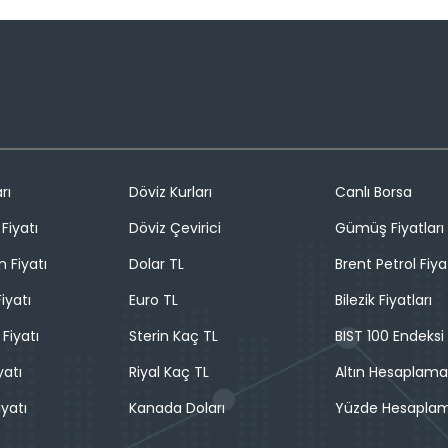
rı
Döviz Kurları
Canlı Borsa
Fiyatı
Döviz Çevirici
Gümüş Fiyatları
n Fiyatı
Dolar TL
Brent Petrol Fiya
iyatı
Euro TL
Bilezik Fiyatları
 Fiyatı
Sterin Kaç TL
BIST 100 Endeksi
yatı
Riyal Kaç TL
Altın Hesaplama
iyatı
Kanada Doları
Yüzde Hesapla