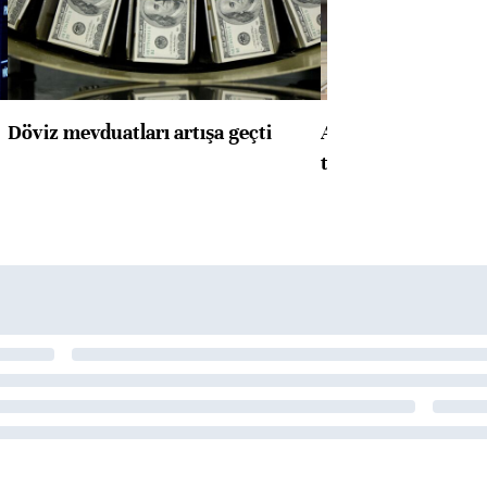
Döviz mevduatları artışa geçti
ABD'de konut başla
toparlandı