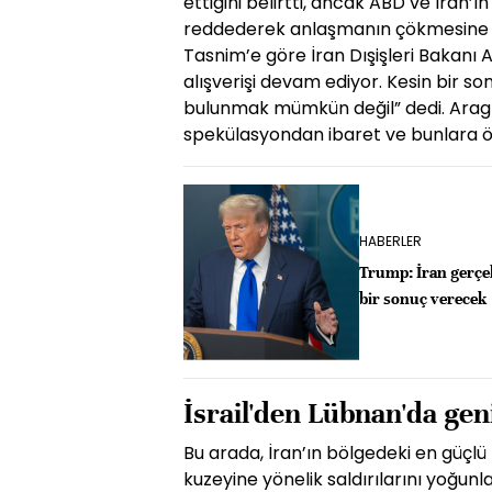
ettiğini belirtti, ancak ABD ve İran’ın
reddederek anlaşmanın çökmesine yo
Tasnim’e göre İran Dışişleri Bakanı
alışverişi devam ediyor. Kesin bir s
bulunmak mümkün değil” dedi. Arag
spekülasyondan ibaret ve bunlara ön
HABERLER
Trump: İran gerçek
bir sonuç verecek
İsrail'den Lübnan'da geni
Bu arada, İran’ın bölgedeki en güçlü m
kuzeyine yönelik saldırılarını yoğunl