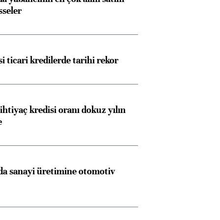
sseler
i ticari kredilerde tarihi rekor
ihtiyaç kredisi oranı dokuz yılın
e
a sanayi üretimine otomotiv
Almanya, Commerzbank
Ba
konusunda Unicredit ile
me