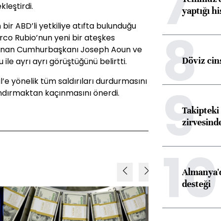
7
kleştirdi.
yaptığı hi
bir ABD’li yetkiliye atıfta bulunduğu
8
rco Rubio’nun yeni bir ateşkes
übnan Cumhurbaşkanı Joseph Aoun ve
Döviz cins
le ayrı ayrı görüştüğünü belirtti.
il’e yönelik tüm saldırıları durdurmasını
9
mandırmaktan kaçınmasını önerdi.
Takipteki 
zirvesind
10
Almanya'd
desteği