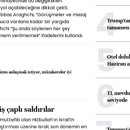
 nihayetinde bu değişiklikleri
4
l açabileceğine dikkat çekti.
 Abbas Araghchi, “Görüşmeler ve mesaj
Trump'tan
onuca varılana kadar bir yargıda
tamamen o
hchi “Şu anda söylenen her şey
em verilmemeli” ifadelerini kullandı.
5
Otel dolu
Haziran a
ten anlaşmak istiyor, müzakereler iyi
6
TL mevdua
seviyede
ş çaplı saldırılar
üttefiki olan Hizbullah’ın İsrail’in
aştırması üzerine İsrail, son dönemin en
Temmuz'da