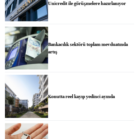
Unicredit ile görüşmelere hazırlanıyor
Bankacılık sektörü toplam mevduatında
artış
Konutta reel kayıp yedinci ayında