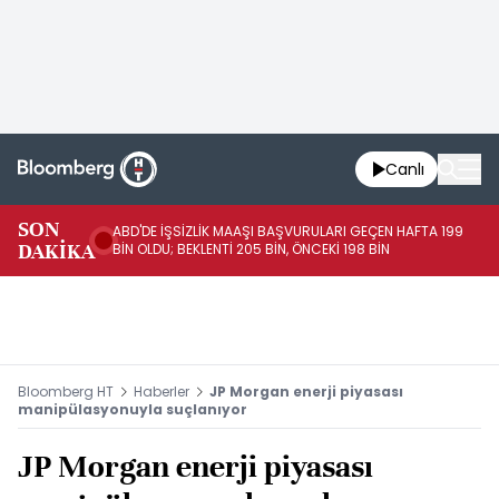
Canlı
SON
ABD'DE İŞSİZLİK MAAŞI BAŞVURULARI GEÇEN HAFTA 199
FE
DAKİKA
BİN OLDU; BEKLENTİ 205 BİN, ÖNCEKİ 198 BİN
İL
Bloomberg HT
Haberler
JP Morgan enerji piyasası
manipülasyonuyla suçlanıyor
JP Morgan enerji piyasası