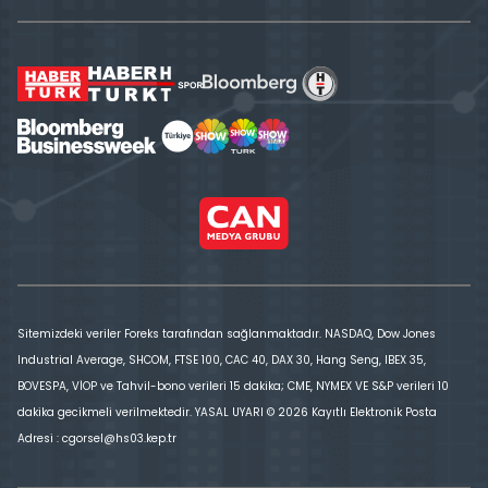
Sitemizdeki veriler Foreks tarafından sağlanmaktadır. NASDAQ, Dow Jones
Industrial Average, SHCOM, FTSE 100, CAC 40, DAX 30, Hang Seng, IBEX 35,
BOVESPA, VİOP ve Tahvil-bono verileri 15 dakika; CME, NYMEX VE S&P verileri 10
dakika gecikmeli verilmektedir. YASAL UYARI © 2026 Kayıtlı Elektronik Posta
Adresi : cgorsel@hs03.kep.tr