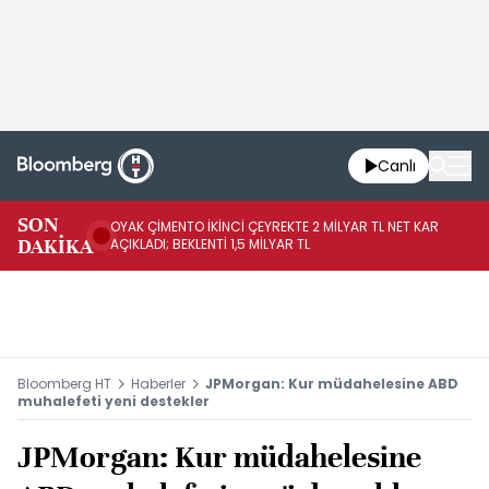
Canlı
İR
SON
OYAK ÇİMENTO İKİNCİ ÇEYREKTE 2 MİLYAR TL NET KAR
YÖ
DAKİKA
AÇIKLADI; BEKLENTİ 1,5 MİLYAR TL
OL
Bloomberg HT
Haberler
JPMorgan: Kur müdahelesine ABD
muhalefeti yeni destekler
JPMorgan: Kur müdahelesine